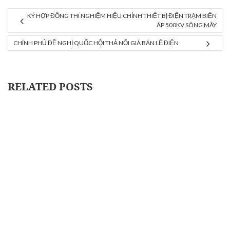
KÝ HỢP ĐỒNG THÍ NGHIỆM HIỆU CHỈNH THIẾT BỊ ĐIỆN TRẠM BIẾN
ÁP 500KV SÔNG MÂY
CHÍNH PHỦ ĐỀ NGHỊ QUỐC HỘI THẢ NỔI GIÁ BÁN LẺ ĐIỆN
RELATED POSTS