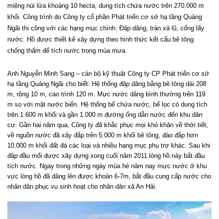
miệng núi lửa khoảng 10 hecta, dung tích chứa nước trên 270.000 m
khối. Công trình do Công ty cổ phần Phát triển cơ sở hạ tầng Quảng
Ngãi thi công với các hạng mục chính: Đập dâng, tràn xả lũ, cống lấy
nước. Hồ được thiết kế xây dựng theo hình thức kết cấu bê tông
chống thấm để tích nước trong mùa mưa.
Anh Nguyễn Minh Sang – cán bộ kỹ thuật Công ty CP Phát triển cơ sở
hạ tầng Quảng Ngãi cho biết: Hệ thống đập dâng bằng bê tông dài 208
m, rộng 10 m, cao trình 120 m. Mực nước dâng bình thường trên 119
m so với mặt nước biển. Hệ thống bể chứa nước, bể lọc có dung tích
trên 1.600 m khối và gần 1.000 m đường ống dẫn nước đến khu dân
cư. Gần hai năm qua, Công ty đã khắc phục mọi khó khăn về thời tiết,
về nguồn nước đã xây đắp trên 5.000 m khối bê tông, đào đắp hơn
10.000 m khối đất đá các loại và nhiều hạng mục phụ trợ khác. Sau khi
đập đầu mối được xây dựng xong cuối năm 2011 lòng hồ này bắt đầu
tích nước. Ngay trong những ngày mùa hè năm nay mực nước ở khu
vực lòng hồ đã dâng lên được khoản 6-7m, bắt đầu cung cấp nước cho
nhân dân phục vụ sinh hoạt cho nhân dân xã An Hải.