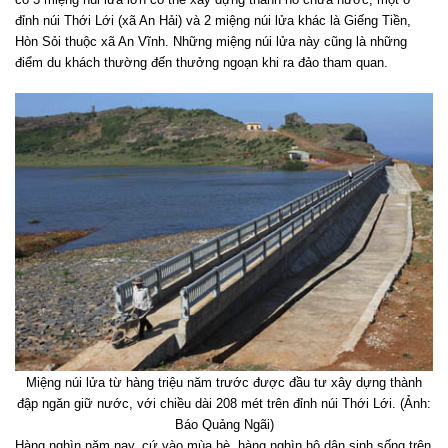
đỉnh núi Thới Lới (xã An Hải) và 2 miệng núi lửa khác là Giếng Tiền,
Hòn Sỏi thuộc xã An Vĩnh. Những miệng núi lửa này cũng là những
điểm du khách thường đến thưởng ngoạn khi ra đảo tham quan.
Miệng núi lửa từ hàng triệu năm trước được đầu tư xây dựng thành
đập ngăn giữ nước, với chiều dài 208 mét trên đỉnh núi Thới Lới. (Ảnh:
Báo Quảng Ngãi)
Hàng nghìn năm nay, cứ vào mùa hè, hàng nghìn hộ dân sinh sống trên