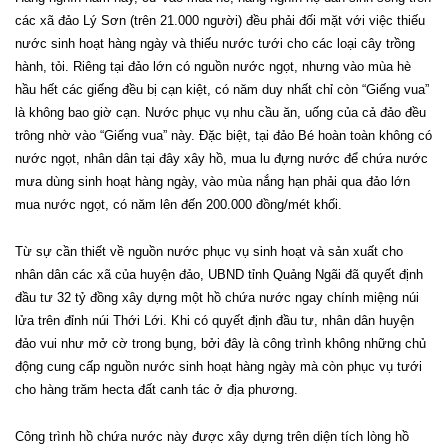
các xã đảo Lý Sơn (trên 21.000 người) đều phải đối mặt với việc thiếu
nước sinh hoạt hàng ngày và thiếu nước tưới cho các loại cây trồng
hành, tỏi. Riêng tại đảo lớn có nguồn nước ngọt, nhưng vào mùa hè
hầu hết các giếng đều bị cạn kiệt, có năm duy nhất chỉ còn “Giếng vua”
là không bao giờ cạn. Nước phục vụ nhu cầu ăn, uống của cả đảo đều
trông nhờ vào “Giếng vua” này. Đặc biệt, tại đảo Bé hoàn toàn không có
nước ngọt, nhân dân tại đây xây hồ, mua lu đựng nước để chứa nước
mưa dùng sinh hoạt hàng ngày, vào mùa nắng hạn phải qua đảo lớn
mua nước ngọt, có năm lên đến 200.000 đồng/mét khối.
Từ sự cần thiết về nguồn nước phục vụ sinh hoạt và sản xuất cho
nhân dân các xã của huyện đảo, UBND tỉnh Quảng Ngãi đã quyết định
đầu tư 32 tỷ đồng xây dựng một hồ chứa nước ngay chính miệng núi
lửa trên đỉnh núi Thới Lới. Khi có quyết định đầu tư, nhân dân huyện
đảo vui như mở cờ trong bụng, bởi đây là công trình không những chủ
động cung cấp nguồn nước sinh hoạt hàng ngày mà còn phục vụ tưới
cho hàng trăm hecta đất canh tác ở địa phương.
Công trình hồ chứa nước này được xây dựng trên diện tích lòng hồ