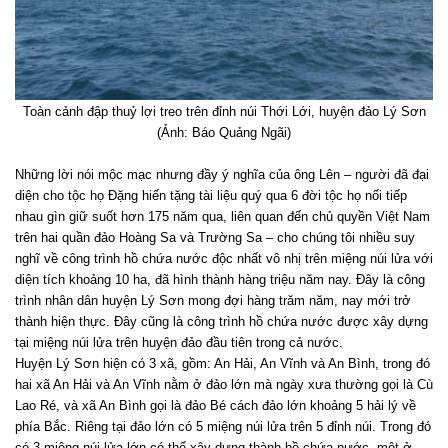
Toàn cảnh đập thuỷ lợi treo trên đỉnh núi Thới Lới, huyện đảo Lý Sơn
(Ảnh: Báo Quảng Ngãi)
Những lời nói mộc mạc nhưng đầy ý nghĩa của ông Lên – người đã đại
diện cho tộc họ Đặng hiến tặng tài liệu quý qua 6 đời tộc họ nối tiếp
nhau gìn giữ suốt hơn 175 năm qua, liên quan đến chủ quyền Việt Nam
trên hai quần đảo Hoàng Sa và Trường Sa – cho chúng tôi nhiều suy
nghĩ về công trình hồ chứa nước độc nhất vô nhị trên miệng núi lửa với
diện tích khoảng 10 ha, đã hình thành hàng triệu năm nay. Đây là công
trình nhân dân huyện Lý Sơn mong đợi hàng trăm năm, nay mới trở
thành hiện thực. Đây cũng là công trình hồ chứa nước được xây dựng
tại miệng núi lửa trên huyện đảo đầu tiên trong cả nước.
Huyện Lý Sơn hiện có 3 xã, gồm: An Hải, An Vĩnh và An Bình, trong đó
hai xã An Hải và An Vĩnh nằm ở đảo lớn mà ngày xưa thường gọi là Cù
Lao Ré, và xã An Bình gọi là đảo Bé cách đảo lớn khoảng 5 hải lý về
phía Bắc. Riêng tại đảo lớn có 5 miệng núi lửa trên 5 đỉnh núi. Trong đó
có 3 miệng núi lửa lớn có thể xây dựng thành hồ chứa nước, một ở