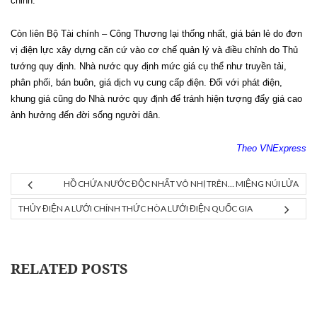
chỉnh.
Còn liên Bộ Tài chính – Công Thương lại thống nhất, giá bán lẻ do đơn
vị điện lực xây dựng căn cứ vào cơ chế quản lý và điều chỉnh do Thủ
tướng quy định. Nhà nước quy định mức giá cụ thể như truyền tải,
phân phối, bán buôn, giá dịch vụ cung cấp điện. Đối với phát điện,
khung giá cũng do Nhà nước quy định để tránh hiện tượng đẩy giá cao
ảnh hưởng đến đời sống người dân.
Theo VNExpress
HỒ CHỨA NƯỚC ĐỘC NHẤT VÔ NHỊ TRÊN… MIỆNG NÚI LỬA
THỦY ĐIỆN A LƯỚI CHÍNH THỨC HÒA LƯỚI ĐIỆN QUỐC GIA
RELATED POSTS