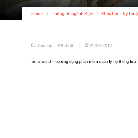
Home
/
Thông tin ngành Điện
/
Khoa học - Kỹ thuậ
Khoa học - Kỹ thuật
|
01/03/2017
Smallworld – bộ ứng dụng phần mềm quản lý hệ thống lưới đi