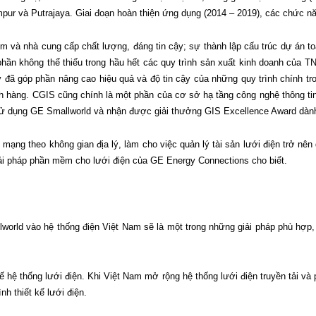
mpur và Putrajaya. Giai đoạn hoàn thiện ứng dụng (2014 – 2019), các chức n
à nhà cung cấp chất lượng, đáng tin cậy; sự thành lập cấu trúc dự án toà
phần không thể thiếu trong hầu hết các quy trình sản xuất kinh doanh của T
y đã góp phần nâng cao hiệu quả và độ tin cậy của những quy trình chính tr
 hàng. CGIS cũng chính là một phần của cơ sở hạ tầng công nghệ thông tin
a sử dụng GE Smallworld và nhận được giải thưởng GIS Excellence Award dành
 mạng theo không gian địa lý, làm cho việc quản lý tài sản lưới điện trở nê
ải pháp phần mềm cho lưới điện của GE Energy Connections cho biết.
lworld vào hệ thống điện Việt Nam sẽ là một trong những giải pháp phù hợp
kế hệ thống lưới điện. Khi Việt Nam mở rộng hệ thống lưới điện truyền tải và
nh thiết kế lưới điện.