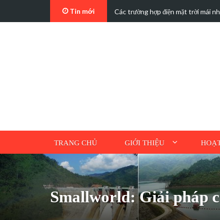
Tin mới
t…
Các trường hợp điện mặt trời mái n
TRANG CHỦ
GIỚI THIỆU
HOẠT
Smallworld: Giải pháp c