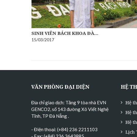
SINH VIÊN BÁCH KHOA ĐÀ…
15/03/2017
VĂN PHÒNG ĐẠI DIỆN
HỆ T
Hệ t
Địa chỉ giao dịch: Tầng 9 tòa nhà EVN
GENCO2, số 143 đường Xô Viết Nghệ
Hệ t
Tĩnh, TP Đà Nẵng
.
Hệ th
- Điện thoại: (+84) 236 2211103
Lịch
- Fax: (+84) 236 3643885