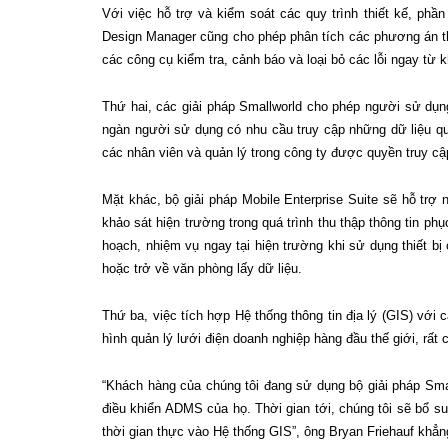
Với việc hỗ trợ và kiểm soát các quy trình thiết kế, phầ
Design Manager cũng cho phép phân tích các phương án t
các công cụ kiểm tra, cảnh báo và loại bỏ các lỗi ngay từ k
Thứ hai, các giải pháp Smallworld cho phép người sử dụn
ngàn người sử dụng có nhu cầu truy cập những dữ liệu quan
các nhân viên và quản lý trong công ty được quyền truy cập
Mặt khác, bộ giải pháp Mobile Enterprise Suite sẽ hỗ trợ 
khảo sát hiện trường trong quá trình thu thập thông tin phụ
hoạch, nhiệm vụ ngay tại hiện trường khi sử dụng thiết 
hoặc trở về văn phòng lấy dữ liệu.
Thứ ba, việc tích hợp Hệ thống thông tin địa lý (GIS) vớ
hình quản lý lưới điện doanh nghiệp hàng đầu thế giới, rất
“Khách hàng của chúng tôi đang sử dụng bộ giải pháp Smal
điều khiển ADMS của họ. Thời gian tới, chúng tôi sẽ bổ su
thời gian thực vào Hệ thống GIS”, ông Bryan Friehauf khẳng