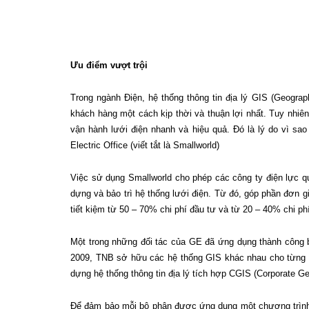
Ưu điểm vượt trội
Trong ngành Điện, hệ thống thông tin địa lý GIS (Geogra
khách hàng một cách kịp thời và thuận lợi nhất. Tuy nhiên
vận hành lưới điện nhanh và hiệu quả. Đó là lý do vì sa
Electric Office (viết tắt là Smallworld)
Việc sử dụng Smallworld cho phép các công ty điện lực quản
dựng và bảo trì hệ thống lưới điện. Từ đó, góp phần đơn gi
tiết kiệm từ 50 – 70% chi phí đầu tư và từ 20 – 40% chi p
Một trong những đối tác của GE đã ứng dụng thành công 
2009, TNB sở hữu các hệ thống GIS khác nhau cho từng bộ p
dựng hệ thống thông tin địa lý tích hợp CGIS (Corporate G
Để đảm bảo mỗi bộ phận được ứng dụng một chương trình đồ