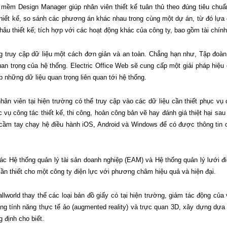
n mềm Design Manager giúp nhân viên thiết kế tuân thủ theo đúng tiêu chuẩn
hiết kế, so sánh các phương án khác nhau trong cùng một dự án, từ đó lựa
hâu thiết kế; tích hợp với các hoạt động khác của công ty, bao gồm tài chính,
g truy cập dữ liệu một cách đơn giản và an toàn. Chẳng hạn như, Tập đoà
 trọng của hệ thống. Electric Office Web sẽ cung cấp một giải pháp hiệu q
 những dữ liệu quan trọng liên quan tới hệ thống.
nhân viên tại hiện trường có thể truy cập vào các dữ liệu cần thiết phục v
c vụ công tác thiết kế, thi công, hoàn công bản vẽ hay đánh giá thiệt hại sa
bị cầm tay chạy hệ điều hành iOS, Android và Windows để có được thông tin
i các Hệ thống quản lý tài sản doanh nghiệp (EAM) và Hệ thống quản lý lướ
 cần thiết cho một công ty điện lực với phương châm hiệu quả và hiện đại.
lworld thay thế các loại bản đồ giấy có tại hiện trường, giảm tác động củ
ng tính năng thực tế ảo (augmented reality) và trực quan 3D, xây dựng dựa 
 định cho biết.