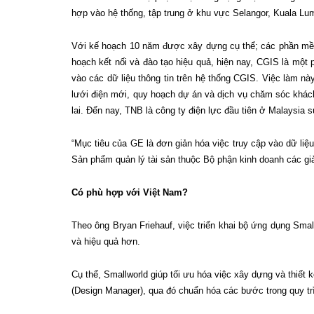
hợp vào hệ thống, tập trung ở khu vực Selangor, Kuala Lu
Với kế hoạch 10 năm được xây dựng cụ thể; các phần mềm v
hoạch kết nối và đào tạo hiệu quả, hiện nay, CGIS là một 
vào các dữ liệu thông tin trên hệ thống CGIS. Việc làm nà
lưới điện mới, quy hoạch dự án và dịch vụ chăm sóc khách
lai. Đến nay, TNB là công ty điện lực đầu tiên ở Malaysi
“Mục tiêu của GE là đơn giản hóa việc truy cập vào dữ liệu
Sản phẩm quản lý tài sản thuộc Bộ phận kinh doanh các gi
Có phù hợp với Việt Nam?
Theo ông Bryan Friehauf, việc triển khai bộ ứng dụng Smal
và hiệu quả hơn.
Cụ thể, Smallworld giúp tối ưu hóa việc xây dựng và thiết 
(Design Manager), qua đó chuẩn hóa các bước trong quy trì