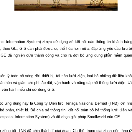
phic Information System) được sử dụng để kết nối các thông tin khách hàng
, theo GE, GIS cần phải được cụ thể hóa hơn nữa, đáp ứng yêu cầu lưu trữ,
o GE đã nghiên cứu thành công và cho ra đời bộ ứng dụng phần mềm quản l
 lý toàn bộ vòng đời thiết bị, tài sản lưới điện, loại bỏ những dữ liệu không
ản hóa và giảm chi phí lắp đặt, vận hành và nâng cấp hệ thống lưới điện. Ướ
hí vận hành nếu chỉ sử dụng GIS.
bộ ứng dụng này là Công ty Điện lực Tenaga Nasional Berhad (TNB) lớn nhấ
hận, thiết bị. Để chia sẻ thông tin, kết nối toàn bộ hệ thống lưới điện v
eospatial Information System) và đã chọn giải pháp Smallworld của GE.
ng bộ, TNB đã chia thành 2 giai đoạn. Cụ thể, trong giai đoạn nền tảng (