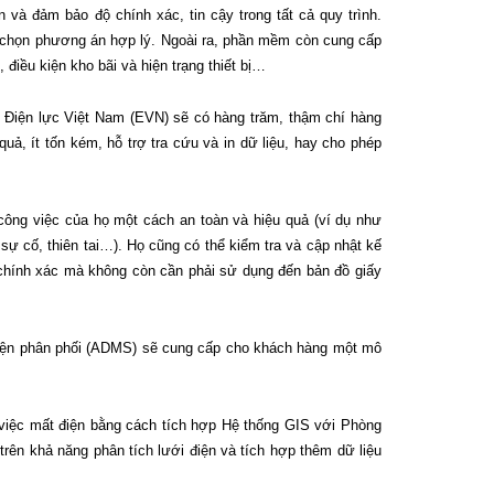
 và đảm bảo độ chính xác, tin cậy trong tất cả quy trình.
 chọn phương án hợp lý. Ngoài ra, phần mềm còn cung cấp
 điều kiện kho bãi và hiện trạng thiết bị…
n Điện lực Việt Nam (EVN) sẽ có hàng trăm, thậm chí hàng
uả, ít tốn kém, hỗ trợ tra cứu và in dữ liệu, hay cho phép
ụ công việc của họ một cách an toàn và hiệu quả (ví dụ như
u sự cố, thiên tai…). Họ cũng có thể kiểm tra và cập nhật kế
 chính xác mà không còn cần phải sử dụng đến bản đồ giấy
i điện phân phối (ADMS) sẽ cung cấp cho khách hàng một mô
a việc mất điện bằng cách tích hợp Hệ thống GIS với Phòng
trên khả năng phân tích lưới điện và tích hợp thêm dữ liệu