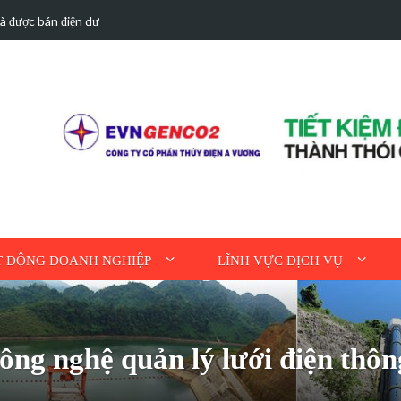
hà được bán điện dư
Hoạt động tri ân n
 ĐỘNG DOANH NGHIỆP
LĨNH VỰC DỊCH VỤ
ông nghệ quản lý lưới điện thô