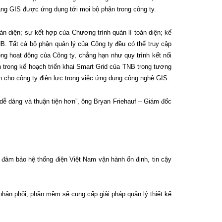
ăng GIS được ứng dụng tới mọi bộ phận trong công ty.
n diện; sự kết hợp của Chương trình quản lí toàn diện; kế
NB. Tất cả bộ phận quản lý của Công ty đều có thể truy cập
ong hoạt động của Công ty, chẳng hạn như quy trình kết nối
 trong kế hoạch triển khai Smart Grid của TNB trong tương
 cho công ty điện lực trong việc ứng dụng công nghệ GIS.
n dễ dàng và thuận tiện hơn”, ông Bryan Friehauf – Giám đốc
, đảm bảo hệ thống điện Việt Nam vận hành ổn định, tin cậy
 phân phối, phần mềm sẽ cung cấp giải pháp quản lý thiết kế