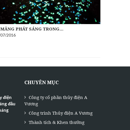
 MĂNG PHÁT SÁNG TRONG…
/07/2016
SIEMENS 
18/07/2016
CHUYÊN MỤC
Công ty cổ phần thủy điện A
y điện
Vương
háng đầu
tháng
Công trình Thủy điện A Vương
Thành tích & Khen thưởng