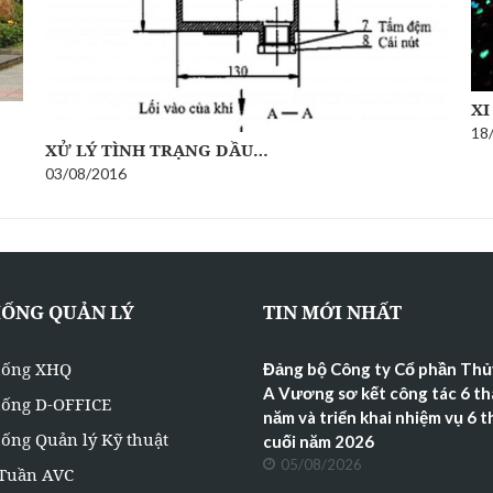
XI
18
XỬ LÝ TÌNH TRẠNG DẦU…
03/08/2016
HỐNG QUẢN LÝ
TIN MỚI NHẤT
hống XHQ
Đảng bộ Công ty Cổ phần Thủ
A Vương sơ kết công tác 6 t
hống D-OFFICE
năm và triển khai nhiệm vụ 6 
ống Quản lý Kỹ thuật
cuối năm 2026
05/08/2026
 Tuần AVC