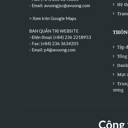
Hệ t
- Email:
avuongjsc@avuong.com
Trạm
> Xem trên Google Maps
BAN QUẢN TRỊ WEBSITE
THÔNG
- Điện thoại: (+84) 236 2218953
- Fax: (+84) 236 3634205
Tập đ
- Email:
p4@avuong.com
Tổng 
Danh
Mực 
Trun
ương
Công 