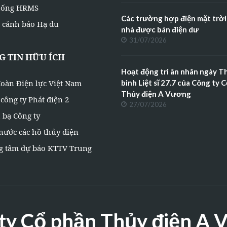
hống HRMS
Các trường hợp điện mặt trời
 cảnh báo Hạ du
nhà được bán điện dư
31/07/2026
 TIN HỮU ÍCH
Hoạt động tri ân nhân ngày 
oàn Điện lực Việt Nam
binh Liệt sĩ 27.7 của Công ty 
Thủy điện A Vương
công ty Phát điện 2
27/07/2026
 bạ Công ty
nước các hồ thủy điện
g tâm dự báo KTTV Trung
ty Cổ phần Thủy điện A