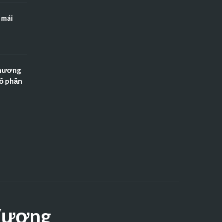
 mái
Thương
Cổ phần
 Vương