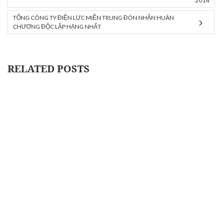
2014
TỔNG CÔNG TY ĐIỆN LỰC MIỀN TRUNG ĐÓN NHẬN HUÂN
CHƯƠNG ĐỘC LẬP HẠNG NHẤT
RELATED POSTS