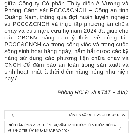
giữa Công ty Cổ phần Thủy điện A Vương và
Phòng Cảnh sát PCCC&CNCH – Công an tỉnh
Quảng Nam, thông qua đợt huấn luyện nghiệp
vụ PCCC&CNCH và thực tập phương án chữa
cháy và cứu nạn, cứu hộ năm 2024 đã giúp cho
các CBCNV nâng cao ý thức về công tác
PCCC&CNCH cả trong công việc và trong cuộc
sống sinh hoạt hàng ngày, nắm bắt được các kỹ
năng sử dụng các phương tiện chữa cháy và
CNCH để đảm bảo an toàn trong sản xuất và
sinh hoạt nhất là thời điểm nắng nóng như hiện
nay./.
Phòng HCLĐ và KTAT – AVC
BẢN TIN SỐ 15 – EVNGENCO2 NEW
DIỄN TẬP ỨNG PHÓ THIÊN TAI, VẬN HÀNH HỒ CHỨA THỦY ĐIỆN A
VƯƠNG TRƯỚC MÙA MƯA BÃO 2024