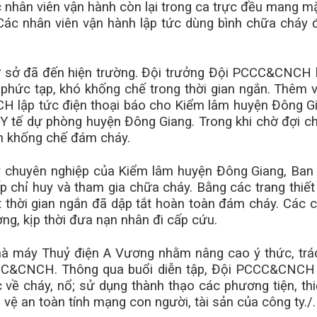
 nhân viên vận hành còn lại trong ca trực đều mang 
 Các nhân viên vận hành lập tức dùng bình chữa cháy 
ở đã đến hiện trường. Đội trưởng Đội PCCC&CNCH lậ
phức tạp, khó khống chế trong thời gian ngắn. Thêm v
 lập tức điện thoại báo cho Kiểm lâm huyện Đông Gi
Y tế dự phòng huyện Đông Giang. Trong khi chờ đợi c
ch khống chế đám cháy.
y chuyên nghiệp của Kiểm lâm huyện Đông Giang, Ban
iếp chỉ huy và tham gia chữa cháy. Bằng các trang thiế
 thời gian ngắn đã dập tắt hoàn toàn đám cháy. Các 
ng, kịp thời đưa nạn nhân đi cấp cứu.
à máy Thuỷ điện A Vương nhằm nâng cao ý thức, trá
CC&CNCH. Thông qua buổi diễn tập, Đội PCCC&CNCH
 cháy, nổ; sử dụng thành thạo các phương tiện, thiết
o vệ an toàn tính mạng con người, tài sản của công ty./.