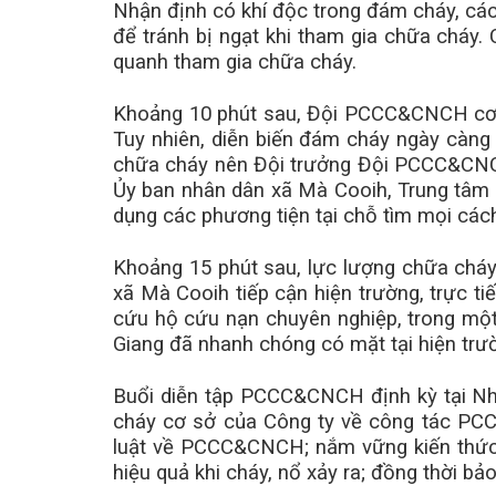
Nhận định có khí độc trong đám cháy, các
để tránh bị ngạt khi tham gia chữa cháy.
quanh tham gia chữa cháy.
Khoảng 10 phút sau, Đội PCCC&CNCH cơ s
Tuy nhiên, diễn biến đám cháy ngày càng 
chữa cháy nên Đội trưởng Đội PCCC&CNCH
Ủy ban nhân dân xã Mà Cooih, Trung tâm 
dụng các phương tiện tại chỗ tìm mọi cá
Khoảng 15 phút sau, lực lượng chữa chá
xã Mà Cooih tiếp cận hiện trường, trực t
cứu hộ cứu nạn chuyên nghiệp, trong một
Giang đã nhanh chóng có mặt tại hiện trườ
Buổi diễn tập PCCC&CNCH định kỳ tại Nh
cháy cơ sở của Công ty về công tác PC
luật về PCCC&CNCH; nắm vững kiến thức về
hiệu quả khi cháy, nổ xảy ra; đồng thời bả