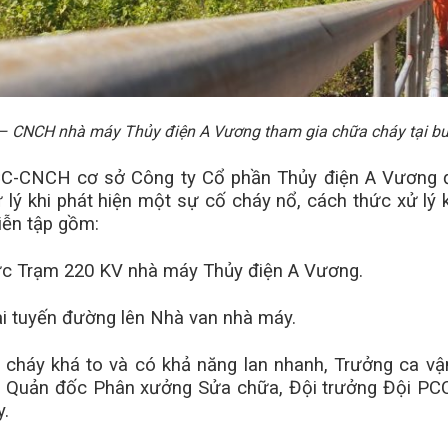
– CNCH nhà máy Thủy điện A Vương tham gia chữa cháy tại buổ
PCCC-CNCH cơ sở Công ty Cổ phần Thủy điện A Vương 
ý khi phát hiện một sự cố cháy nổ, cách thức xử lý kh
diễn tập gồm:
trực Trạm 220 KV nhà máy Thủy điện A Vương.
tại tuyến đường lên Nhà van nhà máy.
m cháy khá to và có khả năng lan nhanh, Trưởng ca v
, Quản đốc Phân xưởng Sửa chữa, Đội trưởng Đội P
y.