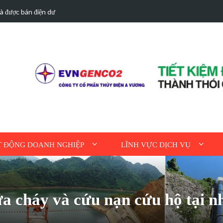
hà được bán điện dư
Hoạt động tri ân n
 ĐỘNG DOANH NGHIỆP
LĨNH VỰC DỊCH VỤ
a cháy và cứu nạn cứu hộ tại 