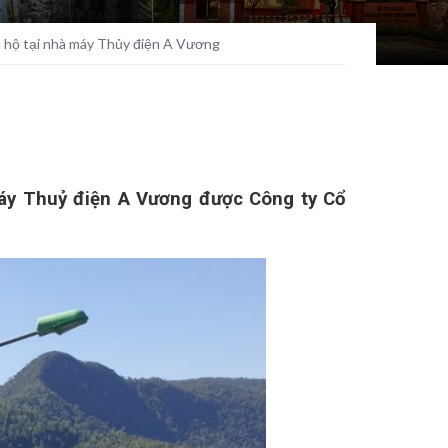
u hộ tại nhà máy Thủy điện A Vương
máy Thuỷ điện A Vương được Công ty Cổ