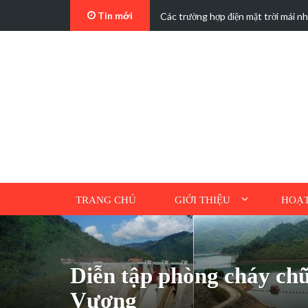
Tin mới
t…
Các trường hợp điện mặt trời mái n
TRANG CHỦ
GIỚI THIỆU
HOẠT
Diễn tập phòng cháy chữ
Vương