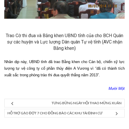
Trao Cờ thi đua và Bằng khen UBND tỉnh của cho BCH Quân
sự các huyện và Lực lượng Dân quân Tự vệ tỉnh (AVC nhận
Bằng khen)
Nhân dịp này, UBND tỉnh đã trao Bằng khen cho Cán bộ, chiến sỹ lực
lượng tự vệ công ty cổ phần thủy điện A Vương vì “đã có thành tích
xuất sắc trong phòng trào thi đua quyết thắng năm 2013”.
Mười Một
TƯNG BỪNG NGÀY HỘI THAO MỪNG XUÂN
HỖ TRỢ GẠO ĐỢT 7 CHO ĐỒNG BÀO CÁC KHU TÁI ĐỊNH CƯ