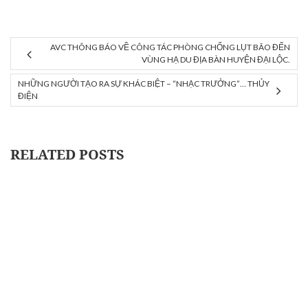
AVC THÔNG BÁO VỀ CÔNG TÁC PHÒNG CHỐNG LỤT BÃO ĐẾN
VÙNG HẠ DU ĐỊA BÀN HUYỆN ĐẠI LỘC.
NHỮNG NGƯỜI TẠO RA SỰ KHÁC BIỆT – “NHẠC TRƯỞNG”… THỦY
ĐIỆN
RELATED POSTS