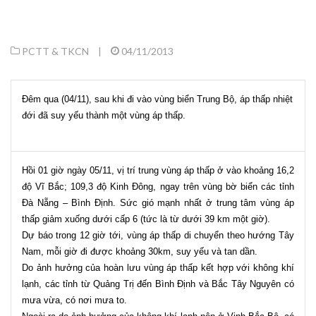
PCTT & TKCN
|
04/11/2013
Đêm qua (04/11), sau khi đi vào vùng biển Trung Bộ, áp thấp nhiệt
đới đã suy yếu thành một vùng áp thấp.
Hồi 01 giờ ngày 05/11, vị trí trung vùng áp thấp ở vào khoảng 16,2
độ Vĩ Bắc; 109,3 độ Kinh Đông, ngay trên vùng bờ biển các tỉnh
Đà Nẵng – Bình Định. Sức gió mạnh nhất ở trung tâm vùng áp
thấp giảm xuống dưới cấp 6 (tức là từ dưới 39 km một giờ).
Dự báo trong 12 giờ tới, vùng áp thấp di chuyển theo hướng Tây
Nam, mỗi giờ đi được khoảng 30km, suy yếu và tan dần.
Do ảnh hưởng của hoàn lưu vùng áp thấp kết hợp với không khí
lạnh, các tỉnh từ Quảng Trị đến Bình Định và Bắc Tây Nguyên có
mưa vừa, có nơi mưa to.