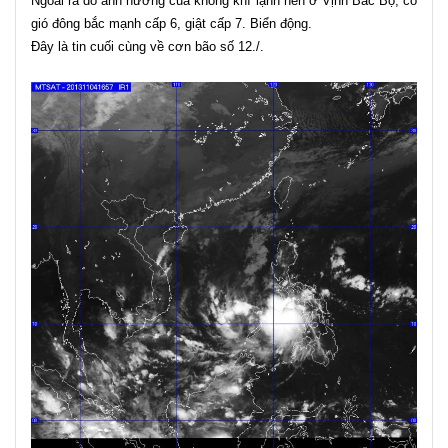
Ngoài ra do ảnh hưởng của không khí lạnh nên ở Vịnh Bắc Bộ, có
gió đông bắc mạnh cấp 6, giật cấp 7. Biển động.
Đây là tin cuối cùng về cơn bão số 12./.