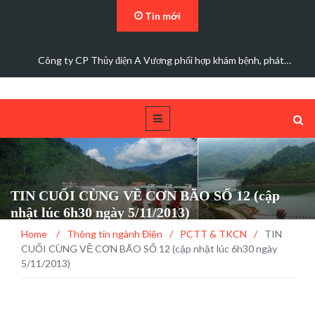
Tin mới
Đảng bộ Công ty Cổ phần Thủy điện A Vương sơ kết…
TIN CUỐI CÙNG VỀ CƠN BÃO SỐ 12 (cập
nhật lúc 6h30 ngày 5/11/2013)
Home
/
Thông tin ngành Điện
/
PCTT & TKCN
/
TIN
CUỐI CÙNG VỀ CƠN BÃO SỐ 12 (cập nhật lúc 6h30 ngày
5/11/2013)