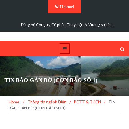
Tin mới
Đảng bộ Công ty Cổ phần Thủy điện A Vương sơ kết…
TIN BÃO GẦN BỜ (CƠN BÃO SỐ 1)
Home
/
Thông tin ngành Điện
/
PCTT & TKCN
/
TIN
BÃO GẦN BỜ (CƠN BÃO SỐ 1)