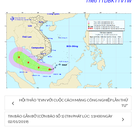
Theo TTDBKTTVTW
HỘI THẢO “EVN VỚI CUỘC CÁCH MẠNG CÔNG NGHIỆP LẦN THỨ
TƯ”
TIN BÃO GẦN BỜ (CƠN BÃO SỐ 1) (TIN PHÁT LÚC: 11H00 NGÀY
02/01/2019)