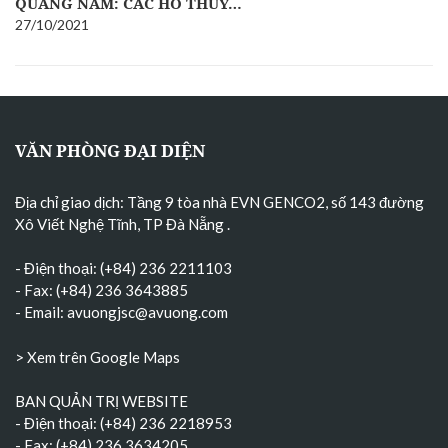
QUẢNG NAM: CÁC HỒ THUỶ…
27/10/2021
VĂN PHÒNG ĐẠI DIỆN
Địa chỉ giao dịch: Tầng 9 tòa nhà EVN GENCO2, số 143 đường
Xô Viết Nghệ Tĩnh, TP Đà Nẵng
.
- Điện thoại: (+84) 236 2211103
- Fax: (+84) 236 3643885
- Email:
avuongjsc@avuong.com
> Xem trên Google Maps
BAN QUẢN TRỊ WEBSITE
- Điện thoại: (+84) 236 2218953
- Fax: (+84) 236 3634205