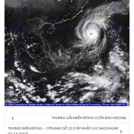
TIN BÃO GẦN BIỂN ĐÔNG (CƠN BÃO KROSA)
TIN BÃO BIỂN ĐÔNG – CƠN BÃO SỐ 12 (CẬP NHẬT LÚC 6H30 NGÀY
01-11-2013)