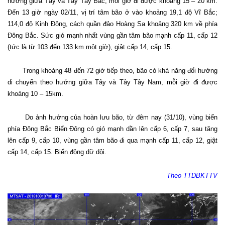
hướng giữa Tây và Tây Tây Bắc, mỗi giờ đi được khoảng 15 – 20 km.
Đến 13 giờ ngày 02/11, vị trí tâm bão ở vào khoảng 19,1 độ Vĩ Bắc;
114,0 độ Kinh Đông, cách quần đảo Hoàng Sa khoảng 320 km về phía
Đông Bắc. Sức gió mạnh nhất vùng gần tâm bão mạnh cấp 11, cấp 12
(tức là từ 103 đến 133 km một giờ), giật cấp 14, cấp 15.
Trong khoảng 48 đến 72 giờ tiếp theo, bão có khả năng đổi hướng
di chuyển theo hướng giữa Tây và Tây Tây Nam, mỗi giờ đi được
khoảng 10 – 15km.
Do ảnh hưởng của hoàn lưu bão, từ đêm nay (31/10), vùng biển
phía Đông Bắc Biển Đông có gió mạnh dần lên cấp 6, cấp 7, sau tăng
lên cấp 9, cấp 10, vùng gần tâm bão đi qua mạnh cấp 11, cấp 12, giật
cấp 14, cấp 15. Biển động dữ dội.
Theo TTDBKTTV