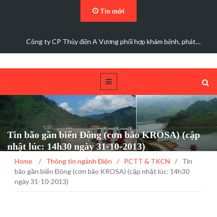
Tin mới
Đảng bộ Công ty Cổ phần Thủy điện A Vương sơ kết…
Tin bão gần biển Đông (cơn bão KROSA) (cập
nhật lúc: 14h30 ngày 31-10-2013)
Home
/
Thông tin ngành Điện
/
PCTT & TKCN
/
Tin
bão gần biển Đông (cơn bão KROSA) (cập nhật lúc: 14h30
ngày 31-10-2013)