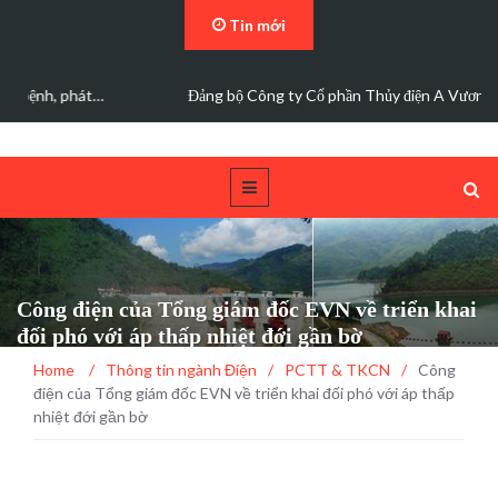
Tin mới
Đảng bộ Công ty Cổ phần Thủy điện A Vương sơ kết…
Công điện của Tổng giám đốc EVN về triển khai
đối phó với áp thấp nhiệt đới gần bờ
Home
/
Thông tin ngành Điện
/
PCTT & TKCN
/
Công
điện của Tổng giám đốc EVN về triển khai đối phó với áp thấp
nhiệt đới gần bờ