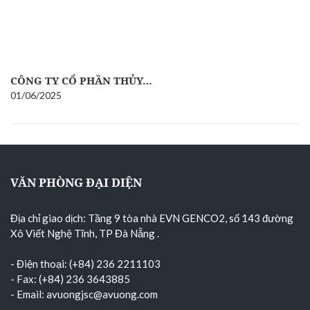
CÔNG TY CỔ PHẦN THỦY…
01/06/2025
VĂN PHÒNG ĐẠI DIỆN
Địa chỉ giao dịch: Tầng 9 tòa nhà EVN GENCO2, số 143 đường
Xô Viết Nghệ Tĩnh, TP Đà Nẵng
.
- Điện thoại: (+84) 236 2211103
- Fax: (+84) 236 3643885
- Email:
avuongjsc@avuong.com