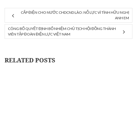
CẤP ĐIỆN CHO NƯỚC CHDCND LÀO: NỖ LỰC VÌ TÌNH HỮU NGHỊ
ANH EM
CÔNG BỐ QUYẾT ĐỊNH BỔ NHIỆM CHỦ TỊCH HỘI ĐỒNG THÀNH
VIÊN TẬP ĐOÀN ĐIỆN LỰC VIỆT NAM
RELATED POSTS