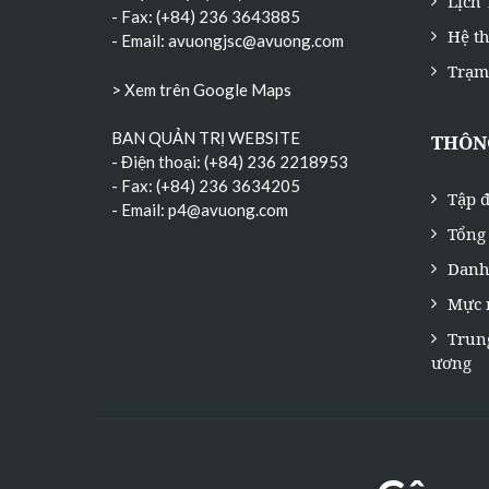
Lịch
- Fax: (+84) 236 3643885
Hệ t
- Email:
avuongjsc@avuong.com
Trạm
> Xem trên Google Maps
BAN QUẢN TRỊ WEBSITE
THÔNG
- Điện thoại: (+84) 236 2218953
- Fax: (+84) 236 3634205
Tập đ
- Email:
p4@avuong.com
Tổng 
Danh
Mực 
Trun
ương