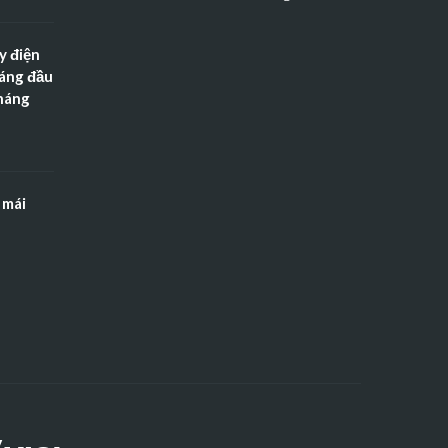
y điện
háng đầu
tháng
 mái