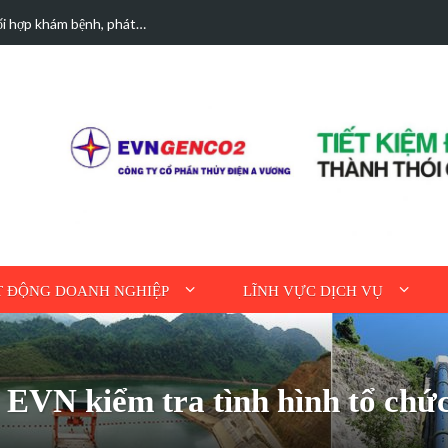
n A Vương sơ kết…
Các trường hợp điệ
 ĐỘNG DOANH NGHIỆP
LĨNH VỰC DỊCH VỤ
EVN kiểm tra tình hình tổ chứ