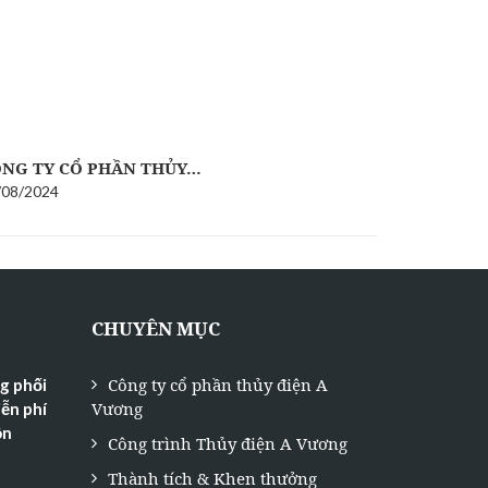
NG TY CỔ PHẦN THỦY…
CÔNG TY 
/08/2024
18/05/2024
CHUYÊN MỤC
Công ty cổ phần thủy điện A
g phối
Vương
ễn phí
ôn
Công trình Thủy điện A Vương
Thành tích & Khen thưởng