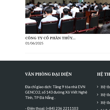
CÔNG TY CỔ PHẦN THỦY…
01/06/2025
VĂN PHÒNG ĐẠI DIỆN
HỆ T
Hệ t
Địa chỉ giao dịch: Tầng 9 tòa nhà EVN
GENCO2, số 143 đường Xô Viết Nghệ
Hệ t
Tĩnh, TP Đà Nẵng
.
Hệ th
- Điện thoại: (+84) 236 2211103