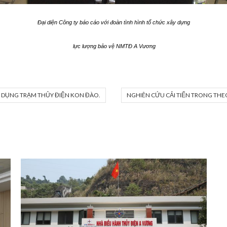
Đại diện Công ty báo cáo với đoàn tình hình tổ chức xây dựng
lực lượng bảo vệ NMTĐ A Vương
 DỤNG TRẠM THỦY ĐIỆN KON ĐÀO.
NGHIÊN CỨU CẢI TIẾN TRONG THEO