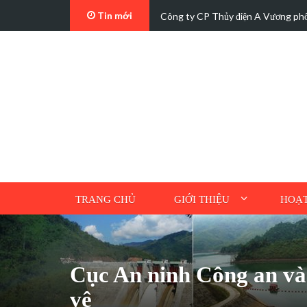
Tin mới
, phát…
Đảng bộ Công ty Cổ phần Thủy điệ
TRANG CHỦ
GIỚI THIỆU
HOẠT
Cục An ninh Công an và 
vệ