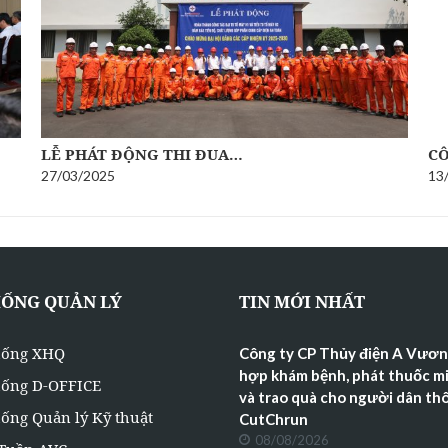
LỄ PHÁT ĐỘNG THI ĐUA…
CÔ
27/03/2025
13
HỐNG QUẢN LÝ
TIN MỚI NHẤT
hống XHQ
Công ty CP Thủy điện A Vươn
hợp khám bệnh, phát thuốc mi
hống D-OFFICE
và trao quà cho người dân th
ống Quản lý Kỹ thuật
CutChrun
08/08/2026