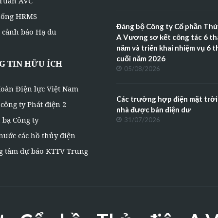
 Tuần AVC
hống HRMS
Đảng bộ Công ty Cổ phần Thủ
 cảnh báo Hạ du
A Vương sơ kết công tác 6 t
năm và triển khai nhiệm vụ 6 
cuối năm 2026
 TIN HỮU ÍCH
05/08/2026
oàn Điện lực Việt Nam
Các trường hợp điện mặt trời
công ty Phát điện 2
nhà được bán điện dư
 bạ Công ty
31/07/2026
nước các hồ thủy điện
g tâm dự báo KTTV Trung