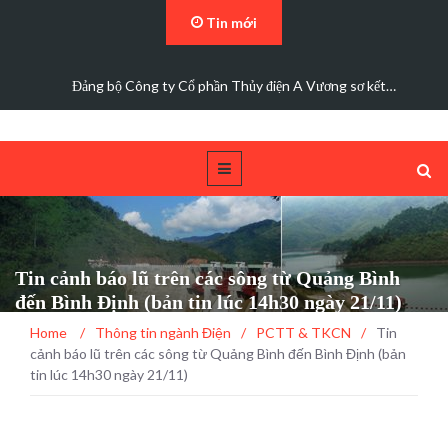
Tin mới
Các trường hợp điện mặt trời mái nhà được bán điện dư
Tin cảnh báo lũ trên các sông từ Quảng Bình
đến Bình Định (bản tin lúc 14h30 ngày 21/11)
Home
/
Thông tin ngành Điện
/
PCTT & TKCN
/
Tin
cảnh báo lũ trên các sông từ Quảng Bình đến Bình Định (bản
tin lúc 14h30 ngày 21/11)