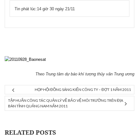
Tin phát lúc:14 giờ 30 ngày 21/11
Theo Trung tâm dự báo khí tượng thủy văn Trung ương
HỌP HỘI ĐỒNG SÁNG KIẾN CÔNG TY – ĐỢT 1 NĂM 2011
TẬP HUẤN CÔNG TÁC QUẢN LÝ VỀ BẢO VỆ MÔI TRƯỜNG TRÊN ĐỊA
BÀN TỈNH QUẢNG NAM NĂM 2011
RELATED POSTS