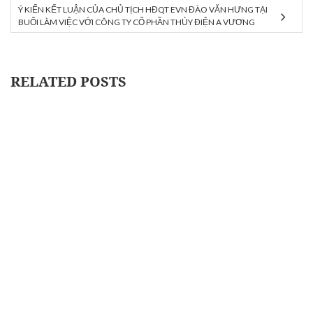
Ý KIẾN KẾT LUẬN CỦA CHỦ TỊCH HĐQT EVN ĐÀO VĂN HƯNG TẠI
BUỔI LÀM VIỆC VỚI CÔNG TY CỔ PHẦN THỦY ĐIỆN A VƯƠNG
RELATED POSTS