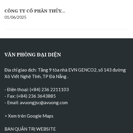
CÔNG TY CỔ PHẦN THỦY…
01/06/2025
VĂN PHÒNG ĐẠI DIỆN
Địa chỉ giao dịch: Tầng 9 tòa nhà EVN GENCO2, số 143 đường
Xô Viết Nghệ Tĩnh, TP Đà Nẵng
.
- Điện thoại: (+84) 236 2211103
- Fax: (+84) 236 3643885
- Email:
avuongjsc@avuong.com
> Xem trên Google Maps
BAN QUẢN TRỊ WEBSITE