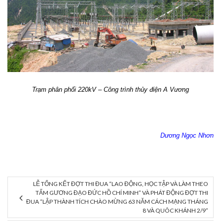
Trạm phân phối 220kV – Công trình thủy điện A Vương
Dương Ngọc Nhơn
LỄ TỔNG KẾT ĐỢT THI ĐUA “LAO ĐỘNG, HỌC TẬP VÀ LÀM THEO
TẤM GƯƠNG ĐẠO ĐỨC HỒ CHÍ MINH” VÀ PHÁT ĐỘNG ĐỢT THI
ĐUA “LẬP THÀNH TÍCH CHÀO MỪNG 63 NĂM CÁCH MẠNG THÁNG
8 VÀ QUÔC KHÁNH 2/9”