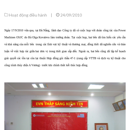
Hoạt động điều hành
|
24/09/2010
Ngày 17/9/2010 vừa qua, tại Đà Nẵng, lãnh đạo Công ty đã có cuộc họp với đoàn công tác của Power
Machines OSJC do Bà Olga Kovaleva làm trưởng đoàn. Tại cuộc họp, hai bên đã tìm hiểu các yêu cầu
và khả năng của mỗi bên trong các lĩnh vực kỹ thuật và thương mại, đồng thời đã nghiên cứu và thảo
luận về việc hợp tác giữa hai đơn vị trong thời gian sắp đến. Ngoài ra, hai bên cũng đã lập kế họach
giải quyết các tồn tại còn lại thuộc Hợp đồng gói thầu 47-1 (cung cấp VTTB và dịch vụ kỹ thuật cho
công trình thủy điện A Vương) trước khi chính thức kết thúc hợp đồng.