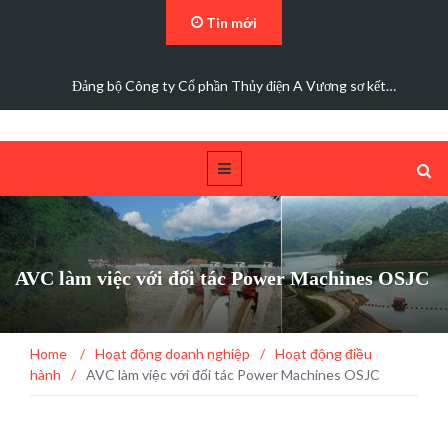
Tin mới
Các trường hợp điện mặt trời mái nhà được bán điện dư
AVC làm việc với đối tác Power Machines OSJC
Home
/
Hoạt động doanh nghiệp
/
Hoạt động điều
hành
/
AVC làm việc với đối tác Power Machines OSJC