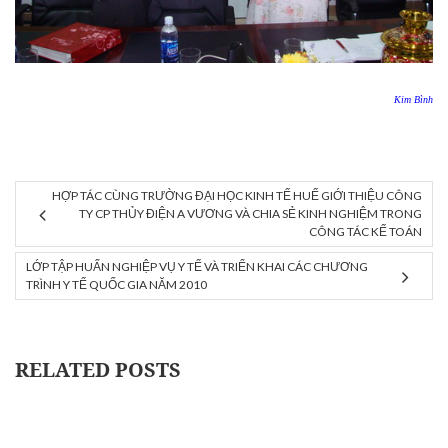
Kim Bình
HỢP TÁC CÙNG TRƯỜNG ĐẠI HỌC KINH TẾ HUẾ GIỚI THIỆU CÔNG
TY CP THỦY ĐIỆN A VƯƠNG VÀ CHIA SẺ KINH NGHIỆM TRONG
CÔNG TÁC KẾ TOÁN
LỚP TẬP HUẤN NGHIỆP VỤ Y TẾ VÀ TRIỂN KHAI CÁC CHƯƠNG
TRÌNH Y TẾ QUỐC GIA NĂM 2010
RELATED POSTS