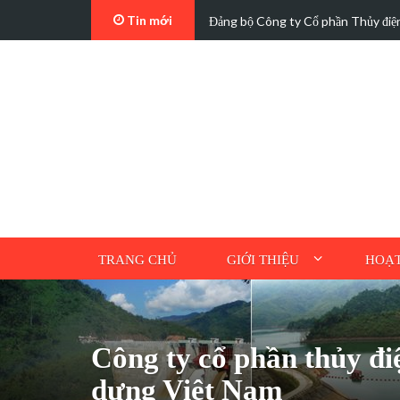
Tin mới
t…
Các trường hợp điện mặt trời mái n
TRANG CHỦ
GIỚI THIỆU
HOẠT
Công ty cổ phần thủy đ
dựng Việt Nam