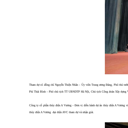
Tham dự có đồng chí Nguyễn Thiện Nhân – Ủy viên Trung ương Đảng, Phó thủ tướn
Phí Thái Bình – Phó chủ tịch TT UBNDTP Hà Nội, Chủ tịch Công đoàn Xây dựng Việ
Công ty cổ phần thủy điện A Vương – Đơn vị điều hành dự án thủy điện A Vương v
thủy điện A Vương đại diện AVC tham dự và nhận giải.