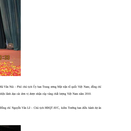
à Văn Núi – Phó chủ tịch Ủy ban Trung ương Mặt trận tổ quốc Việt Nam; đồng chí
ện lãnh đạo các đơn vị được nhận cúp vàng chất lượng Việt Nam năm 2010.
ày. Đồng chí Nguyễn Văn Lê – Chủ tịch HĐQT AVC, kiêm Trưởng ban điều hành dự án