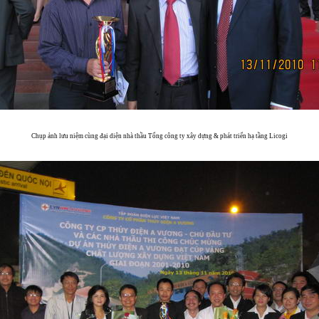
Chụp ảnh lưu niệm cùng đại diện nhà thầu Tổng công ty xây dựng & phát triển hạ tầng Licogi