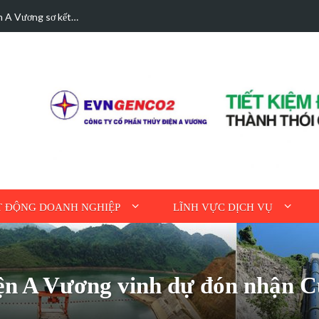
hà được bán điện dư
Hoạt động tri ân n
 ĐỘNG DOANH NGHIỆP
LĨNH VỰC DỊCH VỤ
iện A Vương vinh dự đón nhận C