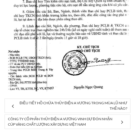
ĐIỀU TIẾT HỒ CHỨA THỦY ĐIỆN A VƯƠNG TRONG MÙA LŨ NHƯ
THẾ NÀO?
CÔNG TY CỔ PHẦN THỦY ĐIỆN A VƯƠNG VINH DỰ ĐÓN NHẬN
CÚP VÀNG CHẤT LƯỢNG XÂY DỰNG VIỆT NAM