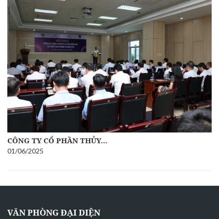
CÔNG TY CỔ PHẦN THỦY…
01/06/2025
VĂN PHÒNG ĐẠI DIỆN