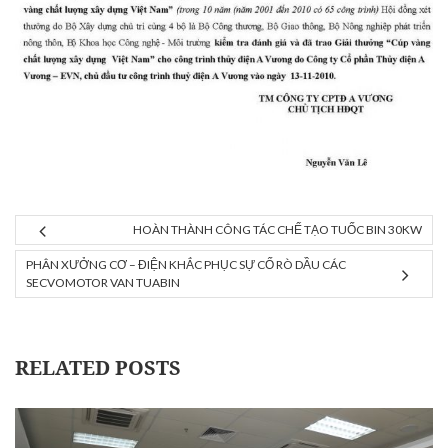
HOÀN THÀNH CÔNG TÁC CHẾ TẠO TUỐC BIN 30KW
PHÂN XƯỞNG CƠ – ĐIỆN KHẮC PHỤC SỰ CỐ RÒ DẦU CÁC
SECVOMOTOR VAN TUABIN
RELATED POSTS