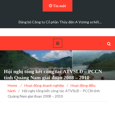
Tin mới
Các trường hợp điện mặt trời mái nhà được bán điện dư
Hội nghị tổng kết công tác ATVSLĐ – PCCN
tỉnh Quảng Nam giai đoạn 2008 – 2010
Home
/
Hoạt động doanh nghiệp
/
Hoạt động điều
hành
/
Hội nghị tổng kết công tác ATVSLĐ – PCCN tỉnh
Quảng Nam giai đoạn 2008 – 2010