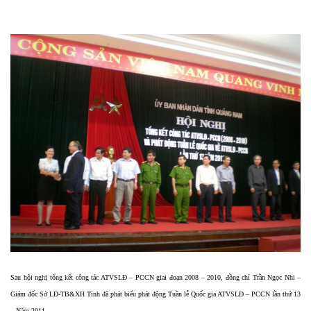
Sau hội nghị tổng kết công tác ATVSLĐ – PCCN giai đoạn 2008 – 2010, đồng chí Trần Ngọc Nhi –
Giám đốc Sở LĐ-TB&XH Tỉnh đã phát biểu phát động Tuần lễ Quốc gia ATVSLĐ – PCCN lần thứ 13
– Năm 2011.