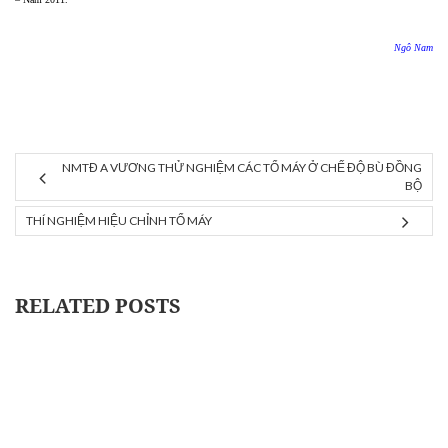
Ngô Nam
NMTĐ A VƯƠNG THỬ NGHIỆM CÁC TỔ MÁY Ở CHẾ ĐỘ BÙ ĐỒNG
BỘ
THÍ NGHIỆM HIỆU CHỈNH TỔ MÁY
RELATED POSTS