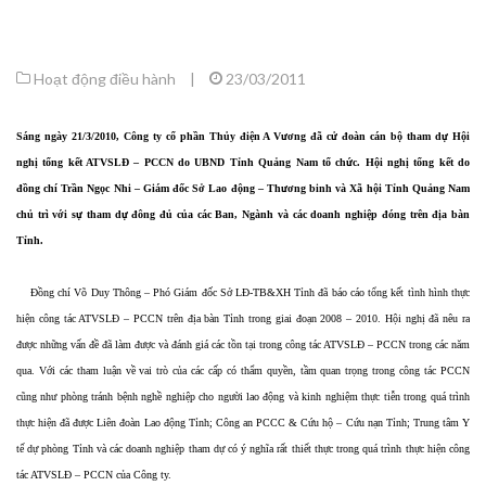
Hoạt động điều hành
|
23/03/2011
Sáng ngày 21/3/2010, Công ty cổ phần Thủy điện A Vương đã cử đoàn cán bộ tham dự Hội
nghị tổng kết ATVSLĐ – PCCN do UBND Tỉnh Quảng Nam tổ chức. Hội nghị tổng kết do
đồng chí Trần Ngọc Nhi – Giám đốc Sở Lao động – Thương binh và Xã hội Tỉnh Quảng Nam
chủ trì với sự tham dự đông đủ của các Ban, Ngành và các doanh nghiệp đóng trên địa bàn
Tỉnh.
Đồng chí Võ Duy Thông – Phó Giám đốc Sở LĐ-TB&XH Tỉnh đã báo cáo tổng kết tình hình thực
hiện công tác ATVSLĐ – PCCN trên địa bàn Tỉnh trong giai đoạn 2008 – 2010. Hội nghị đã nêu ra
được những vấn đề đã làm được và đánh giá các tồn tại trong công tác ATVSLĐ – PCCN trong các năm
qua. Với các tham luận về vai trò của các cấp có thẩm quyền, tầm quan trọng trong công tác PCCN
cũng như phòng tránh bệnh nghề nghiệp cho người lao động và kinh nghiệm thực tiễn trong quá trình
thực hiện đã được Liên đoàn Lao động Tỉnh; Công an PCCC & Cứu hộ – Cứu nạn Tỉnh; Trung tâm Y
tế dự phòng Tỉnh và các doanh nghiệp tham dự có ý nghĩa rất thiết thực trong quá trình thực hiện công
tác ATVSLĐ – PCCN của Công ty.