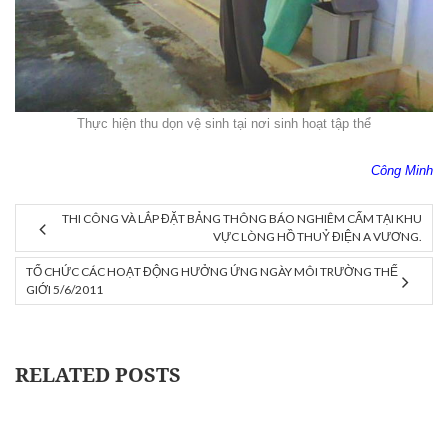
Thực hiện thu dọn vệ sinh tại nơi sinh hoạt tập thể
Công Minh
THI CÔNG VÀ LẮP ĐẶT BẢNG THÔNG BÁO NGHIÊM CẤM TẠI KHU
VỰC LÒNG HỒ THUỶ ĐIỆN A VƯƠNG.
TỔ CHỨC CÁC HOẠT ĐỘNG HƯỞNG ỨNG NGÀY MÔI TRƯỜNG THẾ
GIỚI 5/6/2011
RELATED POSTS