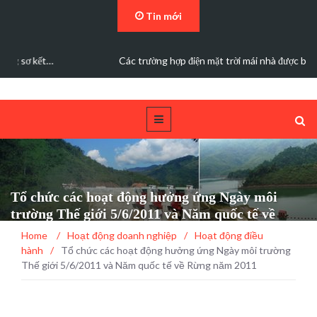
Tin mới
Các trường hợp điện mặt trời mái nhà được bán điện dư
Tổ chức các hoạt động hưởng ứng Ngày môi
trường Thế giới 5/6/2011 và Năm quốc tế về
Rừng năm 2011
Home
/
Hoạt động doanh nghiệp
/
Hoạt động điều
hành
/
Tổ chức các hoạt động hưởng ứng Ngày môi trường
Thế giới 5/6/2011 và Năm quốc tế về Rừng năm 2011