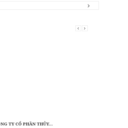
NG TY CỔ PHẦN THỦY…
CÔNG TY 