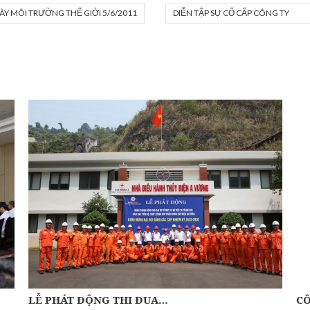
Y MÔI TRƯỜNG THẾ GIỚI 5/6/2011
DIỄN TẬP SỰ CỐ CẤP CÔNG TY
LỄ PHÁT ĐỘNG THI ĐUA…
CÔ