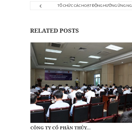
TỔ CHỨC CÁC HOẠT ĐỘNG HƯỞNG ỨNG NGÀ
RELATED POSTS
CÔNG TY CỔ PHẦN THỦY…