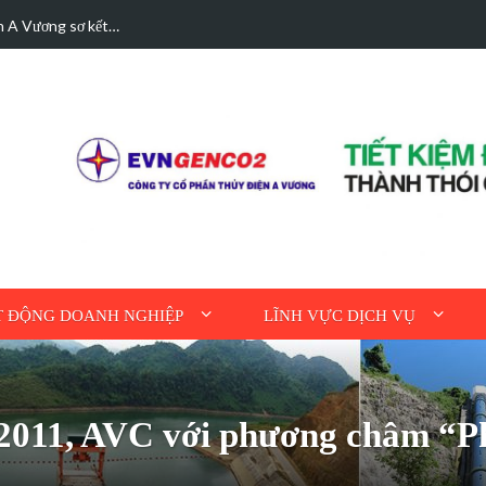
hà được bán điện dư
Hoạt động tri ân n
 ĐỘNG DOANH NGHIỆP
LĨNH VỰC DỊCH VỤ
 2011, AVC với phương châm “Ph