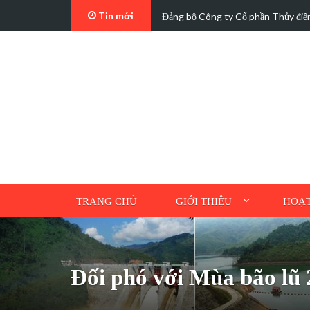
Tin mới
t…
Các trường hợp điện mặt trời mái n
TRANG CHỦ
GIỚI THIỆU
HOẠT
Đối phó với Mùa bão lũ