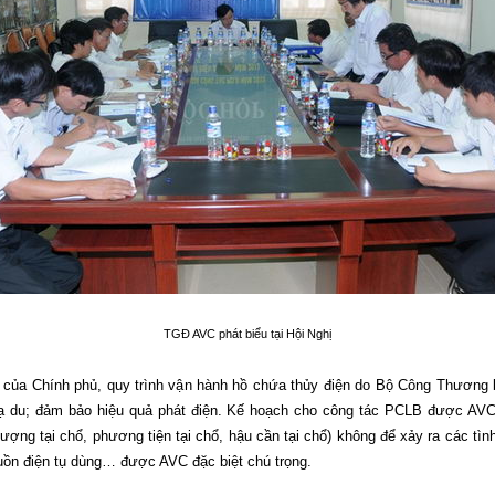
TGĐ AVC phát biểu tại Hội Nghị
của Chính phủ, quy trình vận hành hồ chứa thủy điện do Bộ Công Thương b
hạ du; đảm bảo hiệu quả phát điện. Kế hoạch cho công tác PCLB được AV
c lượng tại chổ, phương tiện tại chổ, hậu cần tại chổ) không để xảy ra các tìn
guồn điện tụ dùng… được AVC đặc biệt chú trọng.