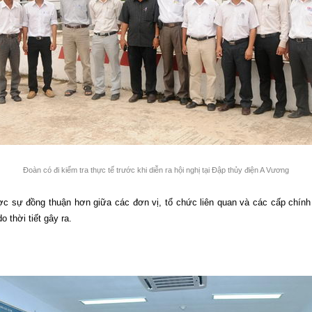
Đoàn có đi kiểm tra thực tế trước khi diễn ra hội nghị tại Đập thủy điện A Vương
 sự đồng thuận hơn giữa các đơn vị, tổ chức liên quan và các cấp chính
 thời tiết gây ra.