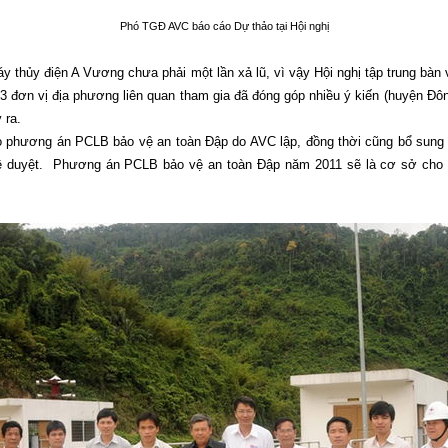
Phó TGĐ AVC báo cáo Dự thảo tại Hội nghị
thủy điện A Vương chưa phải một lần xả lũ, vì vậy Hội nghị tập trung b
, 3 đơn vị địa phương liên quan tham gia đã đóng góp nhiều ý kiến (huyện Đô
 ra.
ảo phương án PCLB bảo vệ an toàn Đập do AVC lập, đồng thời cũng bổ sung 
ê duyệt. Phương án PCLB bảo vệ an toàn Đập năm 2011 sẽ là cơ sở cho vi