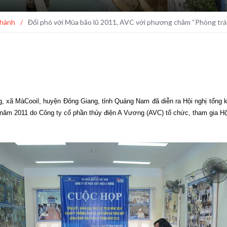
 hành
/
Đối phó với Mùa bão lũ 2011, AVC với phương châm “Phòng trán
g, xã MàCooil, huyện Đông Giang, tỉnh Quảng Nam đã diễn ra Hội nghị tổn
ăm 2011 do Công ty cổ phần thủy điện A Vương (AVC) tổ chức, tham gia Hội