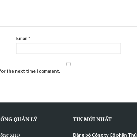
Email
*
for the next time I comment.
HỐNG QUẢN LÝ
TIN MỚI NHẤT
hống XHQ
Đảng bộ Công ty Cổ phần Thủ