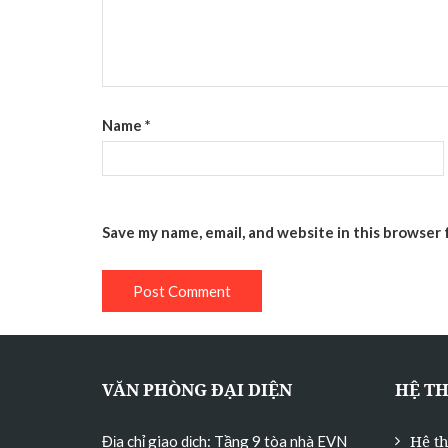
Name
*
Save my name, email, and website in this browser 
VĂN PHÒNG ĐẠI DIỆN
HỆ T
Hệ t
Địa chỉ giao dịch: Tầng 9 tòa nhà EVN