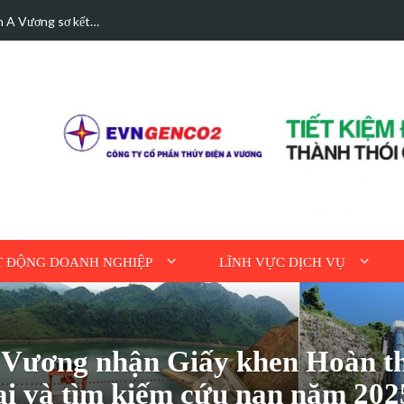
hà được bán điện dư
Hoạt động tri ân n
 ĐỘNG DOANH NGHIỆP
LĨNH VỰC DỊCH VỤ
 Vương nhận Giấy khen Hoàn th
tai và tìm kiếm cứu nạn năm 202