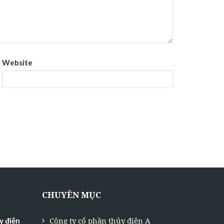
Website
CHUYÊN MỤC
Công ty cổ phần thủy điện A
y điện