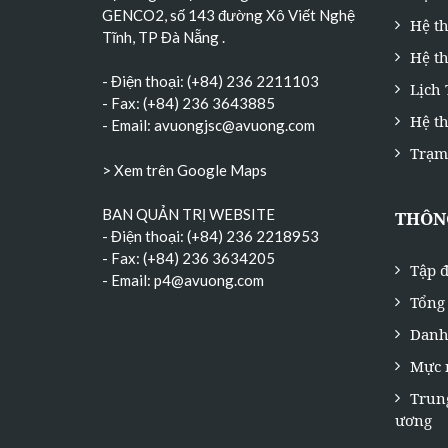
GENCO2, số 143 đường Xô Viết Nghệ
Hệ t
Tĩnh, TP Đà Nẵng
.
Hệ th
- Điện thoại: (+84) 236 2211103
Lịch
- Fax: (+84) 236 3643885
Hệ t
- Email:
avuongjsc@avuong.com
Trạm
> Xem trên Google Maps
BAN QUẢN TRỊ WEBSITE
THÔNG
- Điện thoại: (+84) 236 2218953
- Fax: (+84) 236 3634205
Tập đ
- Email:
p4@avuong.com
Tổng 
Danh
Mực 
Trun
ương