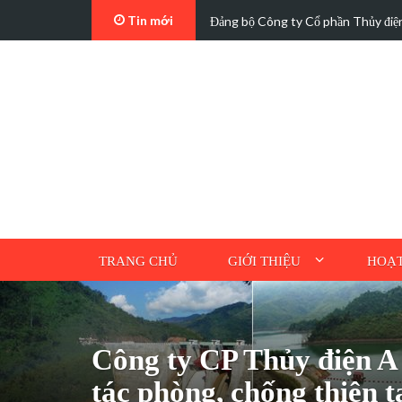
Tin mới
t…
Các trường hợp điện mặt trời mái n
TRANG CHỦ
GIỚI THIỆU
HOẠT
Công ty CP Thủy điện A
tác phòng, chống thiên 