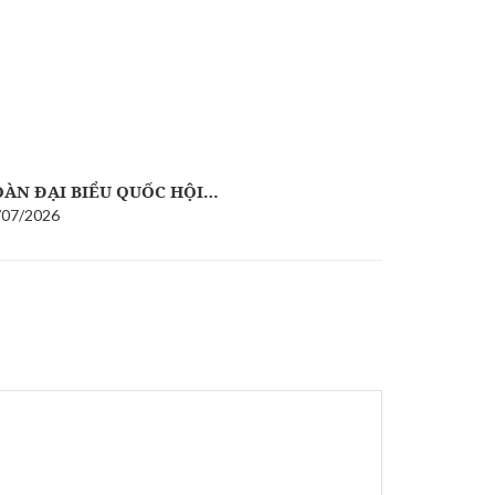
A VƯƠNG 
04/07/2026
ÀN ĐẠI BIỂU QUỐC HỘI…
/07/2026