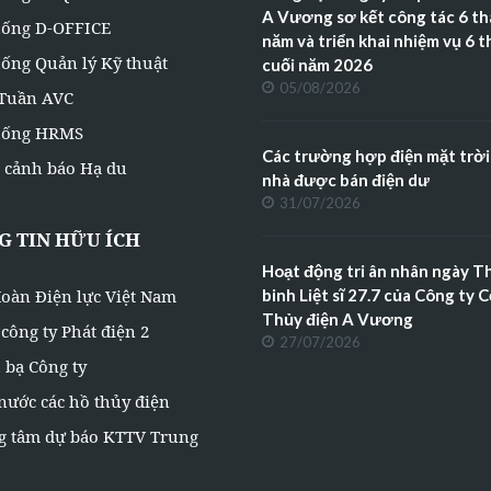
A Vương sơ kết công tác 6 t
hống D-OFFICE
năm và triển khai nhiệm vụ 6 
ống Quản lý Kỹ thuật
cuối năm 2026
05/08/2026
 Tuần AVC
hống HRMS
Các trường hợp điện mặt trời
 cảnh báo Hạ du
nhà được bán điện dư
31/07/2026
 TIN HỮU ÍCH
Hoạt động tri ân nhân ngày 
oàn Điện lực Việt Nam
binh Liệt sĩ 27.7 của Công ty 
Thủy điện A Vương
công ty Phát điện 2
27/07/2026
 bạ Công ty
nước các hồ thủy điện
g tâm dự báo KTTV Trung