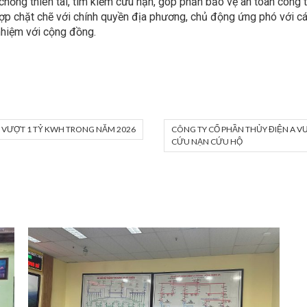
chống thiên tai, tìm kiếm cứu nạn, góp phần bảo vệ an toàn công 
 hợp chặt chẽ với chính quyền địa phương, chủ động ứng phó với cá
 nhiệm với cộng đồng.
 VƯỢT 1 TỶ KWH TRONG NĂM 2026
CÔNG TY CỔ PHẦN THỦY ĐIỆN A 
CỨU NẠN CỨU HỘ