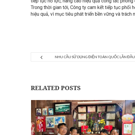
tiếp tục nỗ lực, nâng cao hiệu quả công tác phòng 
Trong thời gian tới, Công ty cam kết tiếp tục phối
hiệu quả, vì mục tiêu phát triển bền vững và trách
NHU CẦU SỬ DỤNG ĐIỆN TOÀN QUỐC LẦN ĐẦU
RELATED POSTS