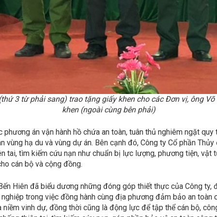
thứ 3 từ phải sang) trao tặng giấy khen cho các Đơn vị, ông Võ
khen (ngoài cùng bên phải)
c phương án vận hành hồ chứa an toàn, tuân thủ nghiêm ngặt quy t
ân vùng hạ du và vùng dự án. Bên cạnh đó, Công ty Cổ phần Thủy
 tai, tìm kiếm cứu nạn như chuẩn bị lực lượng, phương tiện, vật 
cho cán bộ và cộng đồng.
 Bến Hiên đã biểu dương những đóng góp thiết thực của Công ty, đ
nh nghiệp trong việc đồng hành cùng địa phương đảm bảo an toàn ch
à niềm vinh dự, đồng thời cũng là động lực để tập thể cán bộ, c