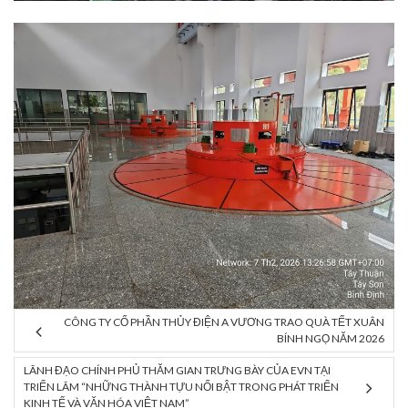
CÔNG TY CỔ PHẦN THỦY ĐIỆN A VƯƠNG TRAO QUÀ TẾT XUÂN
BÍNH NGỌ NĂM 2026
LÃNH ĐẠO CHÍNH PHỦ THĂM GIAN TRƯNG BÀY CỦA EVN TẠI
TRIỂN LÃM “NHỮNG THÀNH TỰU NỔI BẬT TRONG PHÁT TRIỂN
KINH TẾ VÀ VĂN HÓA VIỆT NAM”