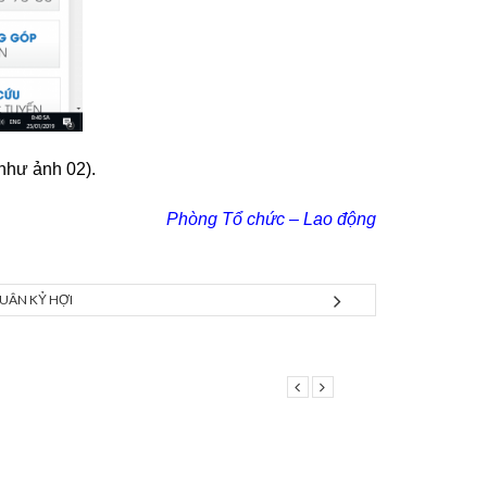
 như ảnh 02).
Phòng Tổ chức – Lao động
UÂN KỶ HỢI