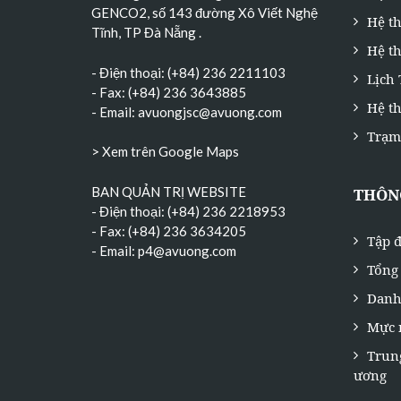
GENCO2, số 143 đường Xô Viết Nghệ
Hệ t
Tĩnh, TP Đà Nẵng
.
Hệ th
- Điện thoại: (+84) 236 2211103
Lịch
- Fax: (+84) 236 3643885
Hệ t
- Email:
avuongjsc@avuong.com
Trạm
> Xem trên Google Maps
BAN QUẢN TRỊ WEBSITE
THÔNG
- Điện thoại: (+84) 236 2218953
- Fax: (+84) 236 3634205
Tập đ
- Email:
p4@avuong.com
Tổng 
Danh
Mực 
Trun
ương