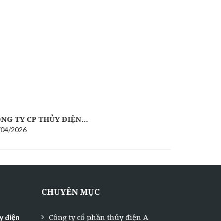
NG TY CP THỦY ĐIỆN…
NỮ CÔNG 
/04/2026
09/03/2026
CHUYÊN MỤC
Công ty cổ phần thủy điện A
y điện