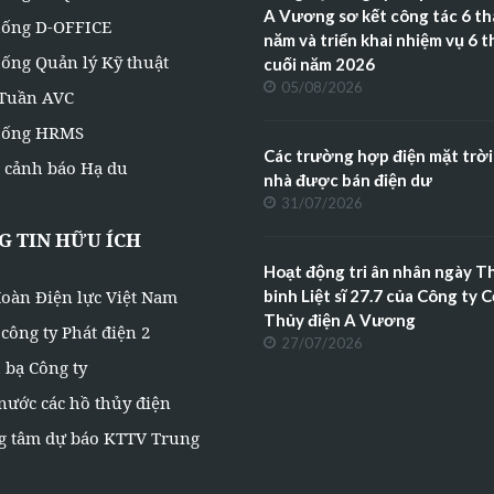
A Vương sơ kết công tác 6 t
hống D-OFFICE
năm và triển khai nhiệm vụ 6 
ống Quản lý Kỹ thuật
cuối năm 2026
05/08/2026
 Tuần AVC
hống HRMS
Các trường hợp điện mặt trời
 cảnh báo Hạ du
nhà được bán điện dư
31/07/2026
 TIN HỮU ÍCH
Hoạt động tri ân nhân ngày 
oàn Điện lực Việt Nam
binh Liệt sĩ 27.7 của Công ty 
Thủy điện A Vương
công ty Phát điện 2
27/07/2026
 bạ Công ty
nước các hồ thủy điện
g tâm dự báo KTTV Trung