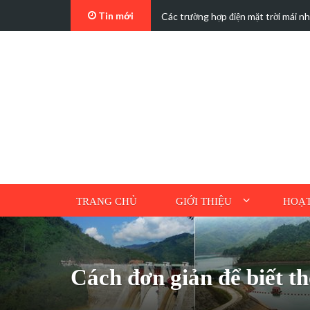
Tin mới
t…
Các trường hợp điện mặt trời mái n
TRANG CHỦ
GIỚI THIỆU
HOẠT
Cách đơn giản để biết 