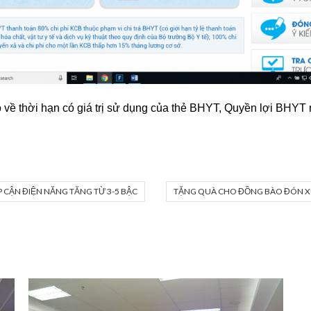
o về thời hạn có giá trị sử dụng của thẻ BHYT, Quyền lợi BHYT
ẾP CẬN ĐIỆN NĂNG TĂNG TỪ 3-5 BẬC
TẶNG QUÀ CHO ĐỒNG BÀO ĐÓN X