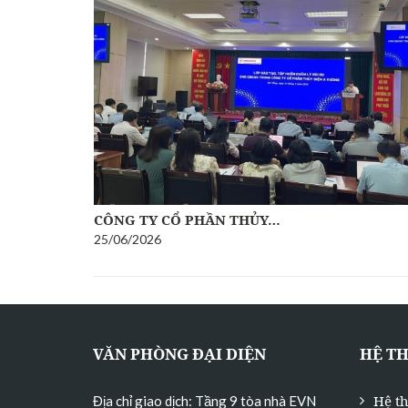
CÔNG TY CỔ PHẦN THỦY…
25/06/2026
VĂN PHÒNG ĐẠI DIỆN
HỆ T
Hệ t
Địa chỉ giao dịch: Tầng 9 tòa nhà EVN