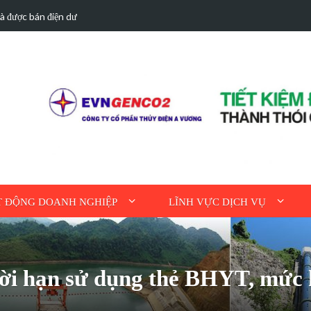
hà được bán điện dư
Hoạt động tri ân n
 ĐỘNG DOANH NGHIỆP
LĨNH VỰC DỊCH VỤ
thời hạn sử dụng thẻ BHYT, m