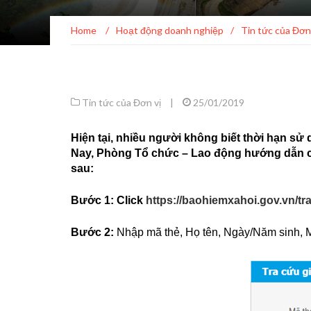
Home
/
Hoạt động doanh nghiệp
/
Tin tức của Đơn
Tin tức của Đơn vị
|
25/01/2019
Hiện tại, nhiều người không biết thời hạn s
Nay, Phòng Tổ chức – Lao động hướng dẫn 
sau:
Bước 1: Click
https://baohiemxahoi.gov.vn/tr
Bước 2:
Nhập mã thẻ, Họ tên, Ngày/Năm sinh, M