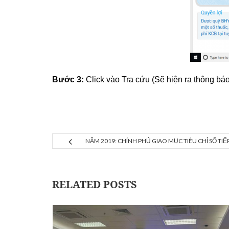
Bước 3:
Click vào Tra cứu (Sẽ hiện ra thông bá
NĂM 2019: CHÍNH PHỦ GIAO MỤC TIÊU CHỈ SỐ TI
RELATED POSTS