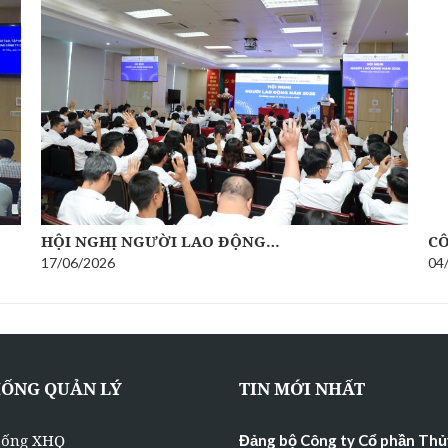
HỘI NGHỊ NGƯỜI LAO ĐỘNG…
CÔ
17/06/2026
04
HỐNG QUẢN LÝ
TIN MỚI NHẤT
hống XHQ
Đảng bộ Công ty Cổ phần Thủ