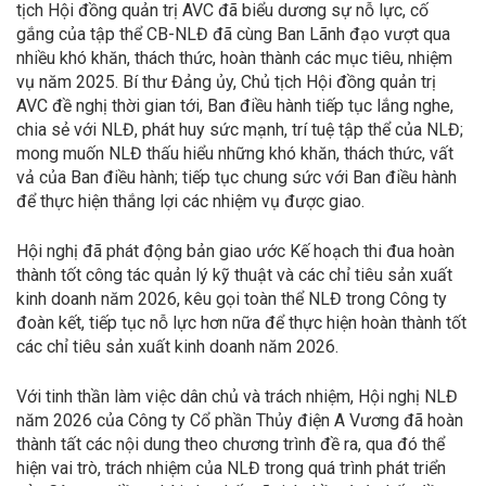
tịch Hội đồng quản trị AVC đã biểu dương sự nỗ lực, cố
gắng của tập thể CB-NLĐ đã cùng Ban Lãnh đạo vượt qua
nhiều khó khăn, thách thức, hoàn thành các mục tiêu, nhiệm
vụ năm 2025. Bí thư Đảng ủy, Chủ tịch Hội đồng quản trị
AVC đề nghị thời gian tới, Ban điều hành tiếp tục lắng nghe,
chia sẻ với NLĐ, phát huy sức mạnh, trí tuệ tập thể của NLĐ;
mong muốn NLĐ thấu hiểu những khó khăn, thách thức, vất
vả của Ban điều hành; tiếp tục chung sức với Ban điều hành
để thực hiện thắng lợi các nhiệm vụ được giao.
Hội nghị đã phát động bản giao ước Kế hoạch thi đua hoàn
thành tốt công tác quản lý kỹ thuật và các chỉ tiêu sản xuất
kinh doanh năm 2026, kêu gọi toàn thể NLĐ trong Công ty
đoàn kết, tiếp tục nỗ lực hơn nữa để thực hiện hoàn thành tốt
các chỉ tiêu sản xuất kinh doanh năm 2026.
Với tinh thần làm việc dân chủ và trách nhiệm, Hội nghị NLĐ
năm 2026 của Công ty Cổ phần Thủy điện A Vương đã hoàn
thành tất các nội dung theo chương trình đề ra, qua đó thể
hiện vai trò, trách nhiệm của NLĐ trong quá trình phát triển