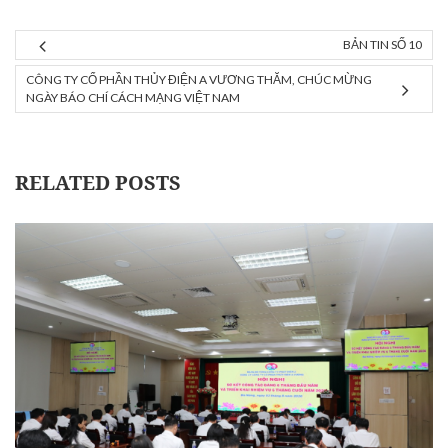
BẢN TIN SỐ 10
CÔNG TY CỔ PHẦN THỦY ĐIỆN A VƯƠNG THĂM, CHÚC MỪNG
NGÀY BÁO CHÍ CÁCH MẠNG VIỆT NAM
RELATED POSTS