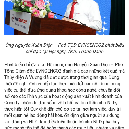
Ông Nguyễn Xuân Diện – Phó TGĐ EVNGENCO2 phát biểu
chỉ đạo tại Hội nghị. Ảnh: Thanh Danh
Phát biểu chỉ đạo tại Hội nghị, ông Nguyễn Xuân Diện – Phó
Tổng Giám đốc EVNGENCO2 đánh giá cao những kết quả mà
Thủy điện A Vương đã đạt được trong thời gian qua. Đồng
thời đề nghị đơn vị tiếp tục thực hiện tốt các nội dung công
việc cụ thể, đưa ứng dụng khoa học công nghệ, chuyển đổi
số vào các lĩnh vực của hoạt động sản xuất kinh doanh của
Công ty; chăm lo đời sống vật chất và tinh thần cho NLĐ;
thực hiện tốt Quy chế dân chủ cơ sở tại nơi làm việc, duy trì
mối quan hệ lao động hài hòa, ổn định giữa người sử dụng
lao động và NLĐ, tạo điều kiện thuận lợi cho NLĐ phát huy
sức mạnh tập thể để hoàn thành các mục tiêu, nhiệm vụ năm