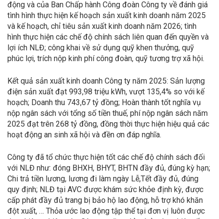
động và của Ban Chấp hành Công đoàn Công ty về đánh giá
tình hình thực hiện kế hoạch sản xuất kinh doanh năm 2025
và kế hoạch, chỉ tiêu sản xuất kinh doanh năm 2026; tình
hình thực hiện các chế độ chính sách liên quan đến quyền và
lợi ích NLĐ; công khai về sử dụng quỹ khen thưởng, quỹ
phúc lợi, trích nộp kinh phí công đoàn, quỹ tương trợ xã hội.
Kết quả sản xuất kinh doanh Công ty năm 2025: Sản lượng
điện sản xuất đạt 993,98 triệu kWh, vượt 135,4% so với kế
hoạch; Doanh thu 743,67 tỷ đồng; Hoàn thành tốt nghĩa vụ
nộp ngân sách với tổng số tiền thuế, phí nộp ngân sách năm
2025 đạt trên 268 tỷ đồng, đồng thời thực hiện hiệu quả các
hoạt động an sinh xã hội và đền ơn đáp nghĩa.
Công ty đã tổ chức thực hiện tốt các chế độ chính sách đối
với NLĐ như: đóng BHXH, BHYT, BHTN đầy đủ, đúng kỳ hạn;
Chi trả tiền lương, lương đi làm ngày Lễ,Tết đầy đủ, đúng
quy định; NLĐ tại AVC được khám sức khỏe định kỳ, được
cấp phát đầy đủ trang bị bảo hộ lao động, hỗ trợ khó khăn
đột xuất, … Thỏa ước lao động tập thể tại đơn vị luôn được