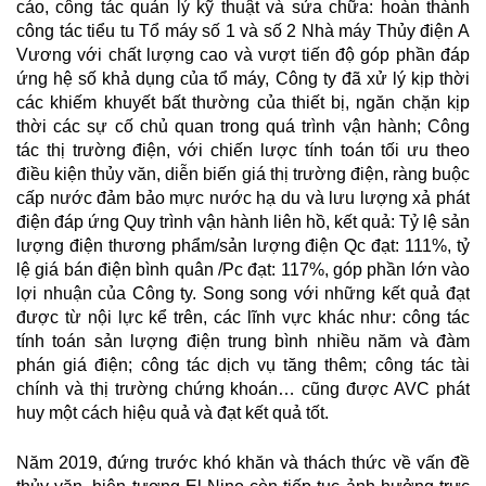
cáo, công tác quản lý kỹ thuật và sửa chữa: hoàn thành
công tác tiểu tu Tổ máy số 1 và số 2 Nhà máy Thủy điện A
Vương với chất lượng cao và vượt tiến độ góp phần đáp
ứng hệ số khả dụng của tổ máy, Công ty đã xử lý kịp thời
các khiếm khuyết bất thường của thiết bị, ngăn chặn kịp
thời các sự cố chủ quan trong quá trình vận hành; Công
tác thị trường điện, với chiến lược tính toán tối ưu theo
điều kiện thủy văn, diễn biến giá thị trường điện, ràng buộc
cấp nước đảm bảo mực nước hạ du và lưu lượng xả phát
điện đáp ứng Quy trình vận hành liên hồ, kết quả: Tỷ lệ sản
lượng điện thương phẩm/sản lượng điện Qc đạt: 111%, tỷ
lệ giá bán điện bình quân /Pc đạt: 117%, góp phần lớn vào
lợi nhuận của Công ty. Song song với những kết quả đạt
được từ nội lực kể trên, các lĩnh vực khác như: công tác
tính toán sản lượng điện trung bình nhiều năm và đàm
phán giá điện; công tác dịch vụ tăng thêm; công tác tài
chính và thị trường chứng khoán… cũng được AVC phát
huy một cách hiệu quả và đạt kết quả tốt.
Năm 2019, đứng trước khó khăn và thách thức về vấn đề