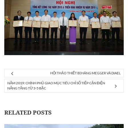
HỘI THẢO THIẾT BỊ HÃNG MEGGER VÀ DIAEL
NĂM 2019: CHÍNH PHỦ GIAO MỤC TIÊU CHỈ SỐ TIẾP CẬN ĐIỆN
NĂNG TĂNG TỪ 3-5 BẬC
RELATED POSTS