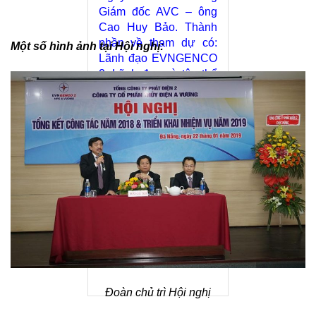
Giám đốc AVC – ông
Cao Huy Bảo. Thành
phần về tham dự có:
Một số hình ảnh tại Hội nghị:
Lãnh đạo EVNGENCO
2; Lãnh đạo và tập thể
CBCNV AVC. Hội nghị
đã diễn ra thành công
tốt đẹp, có nhiều bài
tham luận cũng như
đóng góp ý kiến của
đại diện đơn vị thuộc
AVC. Hội nghị cũng
trao tặng nhiều bằng
khen, giấy khen các
cấp cho tập thể, cá
nhân có thành tích xuất
sắc trong năm 2018.
Đoàn chủ trì Hội nghị