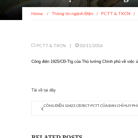
Home
/
Thông tin ngành Điện
/
PCTT & TKCN
/
PCTT & TKCN
|
03/11/2016
Công điện 1925/CĐ-Ttg của Thủ tướng Chính phủ về việc ứ
Tải về tại đây
CÔNG ĐIỆN 10423 CĐ/BCT-PCTT CỦA BAN CHỈ HUY PH
RELATED POSTS