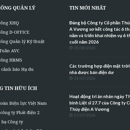
HỐNG QUẢN LÝ
TIN MỚI NHẤT
hống XHQ
Đảng bộ Công ty Cổ phần Thủ
A Vương sơ kết công tác 6 t
hống D-OFFICE
năm và triển khai nhiệm vụ 6 
ống Quản lý Kỹ thuật
cuối năm 2026
05/08/2026
 Tuần AVC
hống HRMS
Các trường hợp điện mặt trời
 cảnh báo Hạ du
nhà được bán điện dư
31/07/2026
 TIN HỮU ÍCH
Hoạt động tri ân nhân ngày 
oàn Điện lực Việt Nam
binh Liệt sĩ 27.7 của Công ty 
Thủy điện A Vương
công ty Phát điện 2
27/07/2026
 bạ Công ty