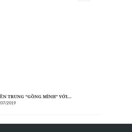
ỀN TRUNG “GỒNG MÌNH” VỚI…
TIN BÃO 
/07/2019
02/01/2019