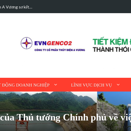
hà được bán điện dư
Hoạt động tri ân n
 ĐỘNG DOANH NGHIỆP
LĨNH VỰC DỊCH VỤ
của Thủ tướng Chính phủ về vi