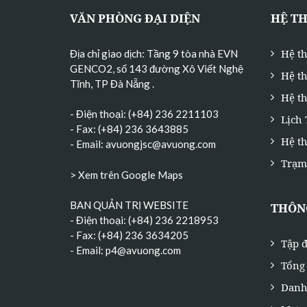
VĂN PHÒNG ĐẠI DIỆN
HỆ T
Hệ t
Địa chỉ giao dịch: Tầng 9 tòa nhà EVN
GENCO2, số 143 đường Xô Viết Nghệ
Hệ t
Tĩnh, TP Đà Nẵng
.
Hệ th
- Điện thoại: (+84) 236 2211103
Lịch
- Fax: (+84) 236 3643885
Hệ t
- Email:
avuongjsc@avuong.com
Trạm
> Xem trên Google Maps
BAN QUẢN TRỊ WEBSITE
THÔNG
- Điện thoại: (+84) 236 2218953
- Fax: (+84) 236 3634205
Tập đ
- Email:
p4@avuong.com
Tổng 
Danh