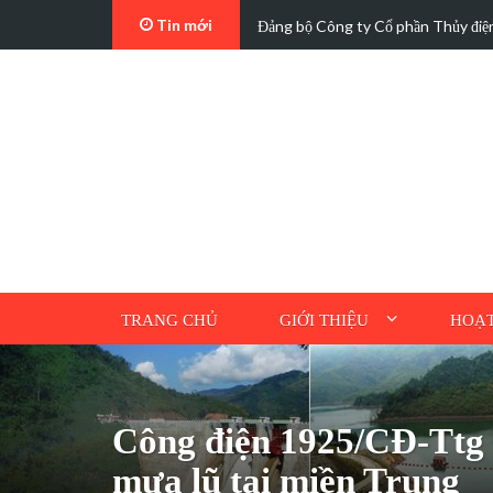
Tin mới
t…
Các trường hợp điện mặt trời mái n
TRANG CHỦ
GIỚI THIỆU
HOẠT
Công điện 1925/CĐ-Ttg 
mưa lũ tại miền Trung