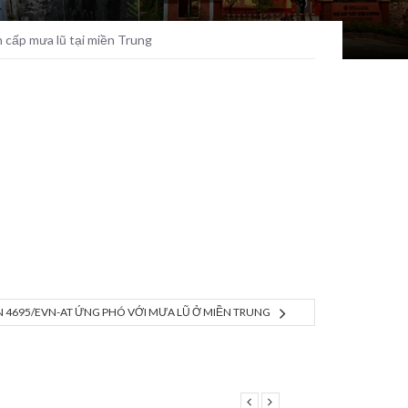
cấp mưa lũ tại miền Trung
 4695/EVN-AT ỨNG PHÓ VỚI MƯA LŨ Ở MIỀN TRUNG