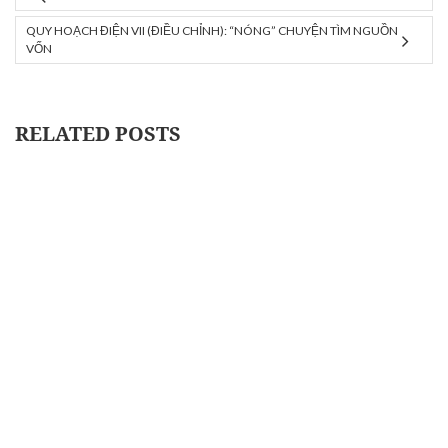
QUY HOẠCH ĐIỆN VII (ĐIỀU CHỈNH): “NÓNG” CHUYỆN TÌM NGUỒN
VỐN
RELATED POSTS