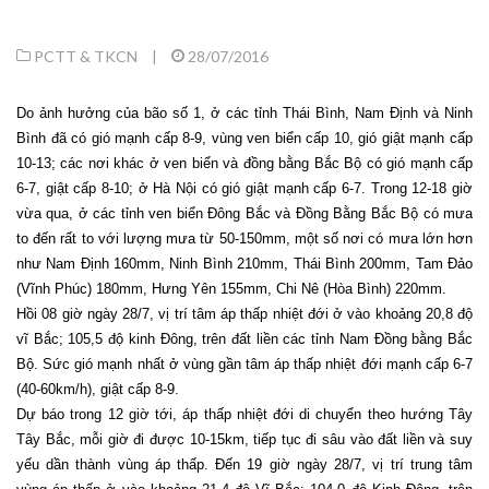
PCTT & TKCN
|
28/07/2016
Do ảnh hưởng của bão số 1, ở các tỉnh Thái Bình, Nam Định và Ninh
Bình đã có gió mạnh cấp 8-9, vùng ven biển cấp 10, gió giật mạnh cấp
10-13; các nơi khác ở ven biển và đồng bằng Bắc Bộ có gió mạnh cấp
6-7, giật cấp 8-10; ở Hà Nội có gió giật mạnh cấp 6-7. Trong 12-18 giờ
vừa qua, ở các tỉnh ven biển Đông Bắc và Đồng Bằng Bắc Bộ có mưa
to đến rất to với lượng mưa từ 50-150mm, một số nơi có mưa lớn hơn
như Nam Định 160mm, Ninh Bình 210mm, Thái Bình 200mm, Tam Đảo
(Vĩnh Phúc) 180mm, Hưng Yên 155mm, Chi Nê (Hòa Bình) 220mm.
Hồi 08 giờ ngày 28/7, vị trí tâm áp thấp nhiệt đới ở vào khoảng 20,8 độ
vĩ Bắc; 105,5 độ kinh Đông, trên đất liền các tỉnh Nam Đồng bằng Bắc
Bộ. Sức gió mạnh nhất ở vùng gần tâm áp thấp nhiệt đới mạnh cấp 6-7
(40-60km/h), giật cấp 8-9.
Dự báo trong 12 giờ tới, áp thấp nhiệt đới di chuyển theo hướng Tây
Tây Bắc, mỗi giờ đi được 10-15km, tiếp tục đi sâu vào đất liền và suy
yếu dần thành vùng áp thấp. Đến 19 giờ ngày 28/7, vị trí trung tâm