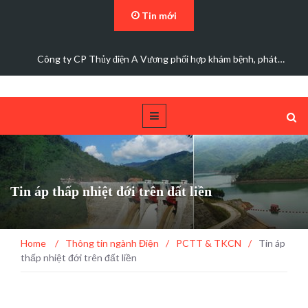
Tin mới
…
Đảng bộ Công ty Cổ phần Thủy điện A Vương sơ kết…
Tin áp thấp nhiệt đới trên đất liền
Home
/
Thông tin ngành Điện
/
PCTT & TKCN
/
Tin áp
thấp nhiệt đới trên đất liền