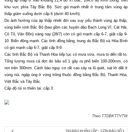
vùng áp thấp ở vào khoảng 21,4 độ Vĩ Bắc; 104,0 độ Kinh Đông, trên
khu vực phía Tây Bắc Bộ. Sức gió mạnh nhất ở trung tâm vùng áp
thấp giảm xuống dưới cấp 6 (dưới 40 km/h).
Do ảnh hưởng của áp thấp nhiệt đới sau suy yếu thành vùng áp thấp,
vùng biển vịnh Bắc Bộ (bao gồm các huyện đảo Bạch Long Vĩ, Cát Hải,
Cô Tô, Vân Đồn) sáng nay (28/7) còn có gió mạnh cấp 6-7, giật cấp 9-
10. Biển động mạnh. Các tỉnh đồng bằng, trung du Bắc Bộ và Hòa Bình
có gió mạnh cấp 6-7, giật cấp 8-9.
Các tỉnh Bắc Bộ và Thanh Hóa tiếp tục có mưa vừa, mưa to đến rất to.
Tổng lượng mưa cả đợt do bão số 1 gây ra phổ biến 100-200mm, có
nơi trên 300mm. Cảnh báo nguy cơ rất cao xảy ra lũ quét, sạt lở đất ở
vùng núi, ngập úng ở vùng trũng thuộc đồng bằng Bắc Bộ, Thanh Hóa,
Việt Bắc và Tây Bắc.
Cấp độ rủi ro thiên tai: cấp 3.
Theo TTDBKTTVTW
TIN BÃO KHẨN CẤP – CƠN BÃO SỐ 1