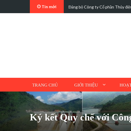
Tin mới
t…
Các trường hợp điện mặt trời mái n
TRANG CHỦ
GIỚI THIỆU
HOẠT
Ký kết Quy chế với Côn