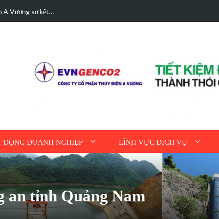
hà được bán điện dư
Hoạt động tri ân n
 ĐỘNG DOANH NGHIỆP
LĨNH VỰC DỊCH VỤ
g an tỉnh Quảng Nam