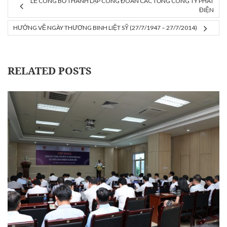
LỄ CÔNG BỐ THÀNH LẬP CÔNG ĐOÀN CÁC TỔNG CÔNG TY PHÁT
ĐIỆN
HƯỚNG VỀ NGÀY THƯƠNG BINH LIỆT SỸ (27/7/1947 – 27/7/2014)
RELATED POSTS