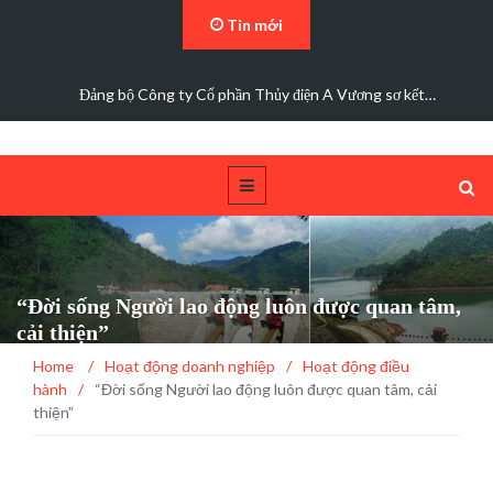
Tin mới
Đảng bộ Công ty Cổ phần Thủy điện A Vương sơ kết…
“Đời sống Người lao động luôn được quan tâm,
cải thiện”
Home
/
Hoạt động doanh nghiệp
/
Hoạt động điều
hành
/
“Đời sống Người lao động luôn được quan tâm, cải
thiện”