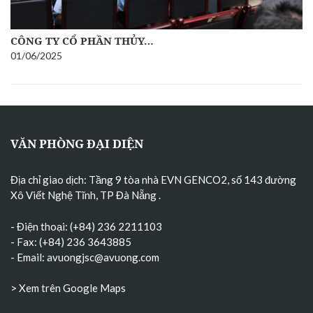
CÔNG TY CỔ PHẦN THỦY…
01/06/2025
VĂN PHÒNG ĐẠI DIỆN
Địa chỉ giao dịch: Tầng 9 tòa nhà EVN GENCO2, số 143 đường
Xô Viết Nghệ Tĩnh, TP Đà Nẵng
.
- Điện thoại: (+84) 236 2211103
- Fax: (+84) 236 3643885
- Email:
avuongjsc@avuong.com
> Xem trên Google Maps