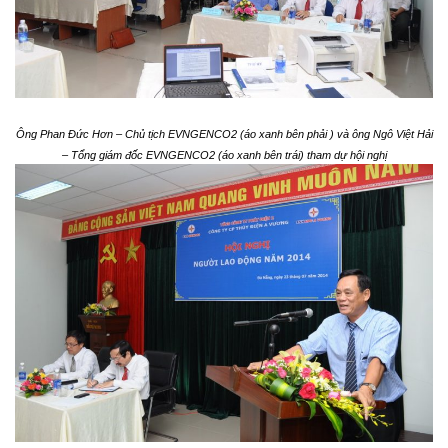
Ông Phan Đức Hơn – Chủ tịch EVNGENCO2 (áo xanh bên phải ) và ông Ngô Việt Hải
– Tổng giám đốc EVNGENCO2 (áo xanh bên trái) tham dự hội nghị