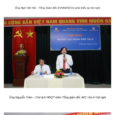
Ông Ngô Việt Hải – Tổng Giám đốc EVNGENCO2 phát biểu tại hội nghị
Ông Nguyễn Trâm – Chủ tịch HĐQT kiêm Tổng giám đốc AVC chủ trì hội nghị