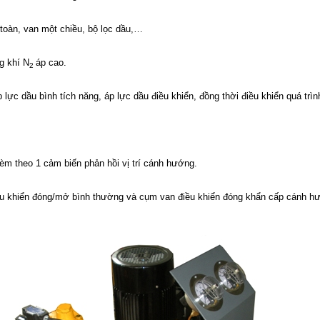
oàn, van một chiều, bộ lọc dầu,…
g khí N
áp cao.
2
ực dầu bình tích năng, áp lực dầu điều khiển, đồng thời điều khiển quá trì
m theo 1 cảm biến phản hồi vị trí cánh hướng.
u khiển đóng/mở bình thường và cụm van điều khiển đóng khẩn cấp cánh hư