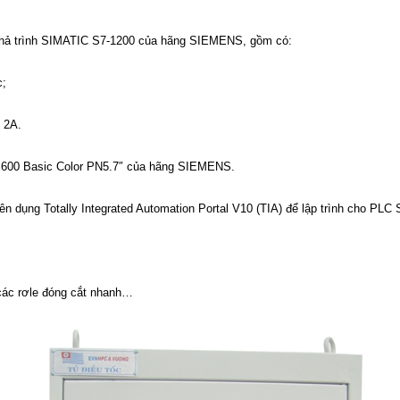
khả trình SIMATIC S7-1200 của hãng SIEMENS, gồm có:
c;
 2A.
00 Basic Color PN5.7″ của hãng SIEMENS.
dụng Totally Integrated Automation Portal V10 (TIA) để lập trình cho PLC 
các rơle đóng cắt nhanh…