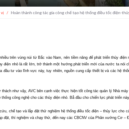
 vị
/
Hoàn thành công tác gia công chế tạo hệ thống điều tốc điện-thủ
 nhiều trên vùng núi từ Bắc vào Nam, nên tiềm năng để phát triển thủy điệ
ủy điện nhỏ là rất lớn, trở thành một hướng phát triển mới của nước ta nó
gia đầu tư vào lĩnh vực này, tuy nhiên, nguồn cung cấp thiết bị và các hệ t
ử thách như vậy, AVC bên cạnh việc thực hiện tốt công tác quản lý Nhà má
hệ thống công nghệ cho các thủy điện nhỏ. Bẳ đầu cho chiến lực phát triển này
ứu, chế tạo và lắp đặt thử nghiệm hệ thống điều tốc điện – thủy lực cho cá
, lắp đặt, thí nghiệm và chạy thử, đến nay các CBCNV của Phân xưởng Cơ – 