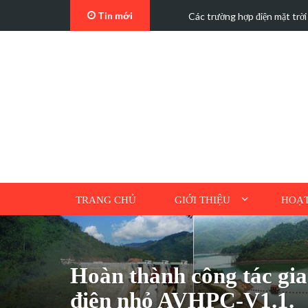
Tin mới
t…
Các trường hợp điện mặt trời mái n
TRANG CHỦ
GIỚI THIỆU
HOẠT
Hoàn thành công tác gia 
điện nhỏ AVHPC-V1.1.