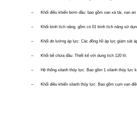
– Khối điều khiển bơm dầu: bao gồm van xả tải, van an t
– Khối bình tích năng: gồm có 01 bình tích năng sử dụn
– Khối đo lường áp lực: Các đồng hồ áp lực giám sát áp l
– Khối bể chứa dầu: Thiết kế với dung tích 120 lít.
– Hệ thống xilanh thủy lực: Bao gồm 1 xilanh thủy lực kè
– Khối điều khiển xilanh thủy lực: Bao gồm cụm van điề