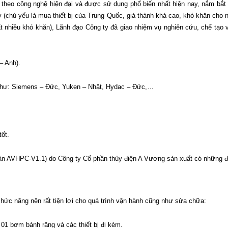
ựa theo công nghệ hiện đại và được sử dụng phổ biến nhất hiện nay, nắm bắt
ay (chủ yếu là mua thiết bị của Trung Quốc, giá thành khá cao, khó khăn cho
 nhiều khó khăn), Lãnh đạo Công ty đã giao nhiệm vụ nghiên cứu, chế tạo v
– Anh).
như: Siemens – Đức, Yuken – Nhật, Hydac – Đức,…
ốt.
n bản AVHPC-V1.1) do Công ty Cổ phần thủy điện A Vương sản xuất có những 
chức năng nên rất tiện lợi cho quá trình vận hành cũng như sửa chữa:
 bơm bánh răng và các thiết bị đi kèm.