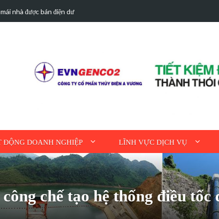
hà được bán điện dư
Hoạt động tri ân n
 ĐỘNG DOANH NGHIỆP
LĨNH VỰC DỊCH VỤ
công chế tạo hệ thống điều tốc 