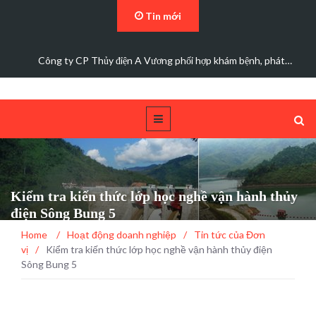
Tin mới
Đảng bộ Công ty Cổ phần Thủy điện A Vương sơ kết…
Kiểm tra kiến thức lớp học nghề vận hành thủy
điện Sông Bung 5
Home
/
Hoạt động doanh nghiệp
/
Tin tức của Đơn
vị
/
Kiểm tra kiến thức lớp học nghề vận hành thủy điện
Sông Bung 5