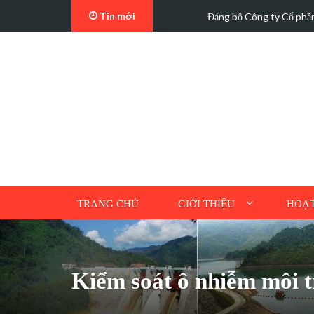
Tin mới
, phát…
Đảng bộ Công ty Cổ phần Thủy điệ
TRANG CHỦ
GIỚI THIỆU
HOẠT
Kiểm soát ô nhiễm môi 