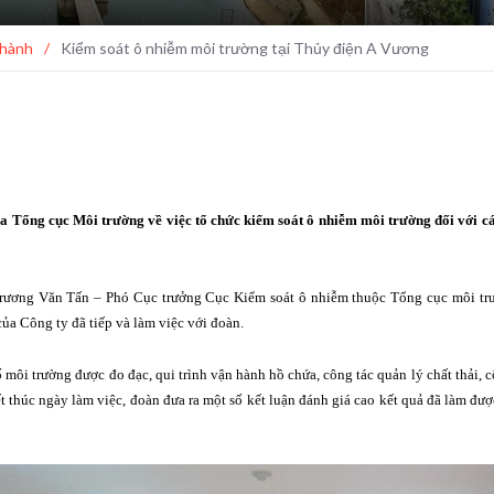
 hành
/
Kiểm soát ô nhiễm môi trường tại Thủy điện A Vương
ng cục Môi trường về việc tổ chức kiểm soát ô nhiễm môi trường đối với các 
rương Văn Tấn – Phó Cục trưởng Cục Kiểm soát ô nhiễm thuộc Tổng cục môi trư
a Công ty đã tiếp và làm việc với đoàn.
môi trường được đo đạc, qui trình vận hành hồ chứa, công tác quản lý chất thải, c
Kết thúc ngày làm việc, đoàn đưa ra một số kết luận đánh giá cao kết quả đã làm đ