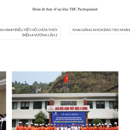
Đoàn đi thực tế tại khu TĐC Pachepalanh
ẬN HÀNH ĐIỀU TIẾT HỒ CHỨA THỦY
KHAI GIẢNG KHÓA ĐÀO TẠO NHÂN
ĐIỆN A VƯƠNG LẦN 2