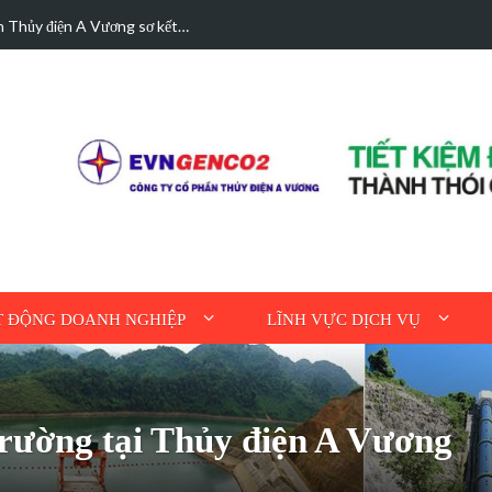
n A Vương sơ kết…
Các trường hợp điệ
 ĐỘNG DOANH NGHIỆP
LĨNH VỰC DỊCH VỤ
trường tại Thủy điện A Vương