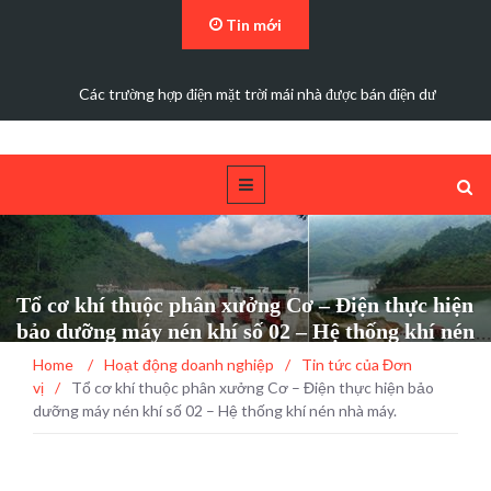
Tin mới
Các trường hợp điện mặt trời mái nhà được bán điện dư
Tổ cơ khí thuộc phân xưởng Cơ – Điện thực hiện
bảo dưỡng máy nén khí số 02 – Hệ thống khí nén
nhà máy.
Home
/
Hoạt động doanh nghiệp
/
Tin tức của Đơn
vị
/
Tổ cơ khí thuộc phân xưởng Cơ – Điện thực hiện bảo
dưỡng máy nén khí số 02 – Hệ thống khí nén nhà máy.