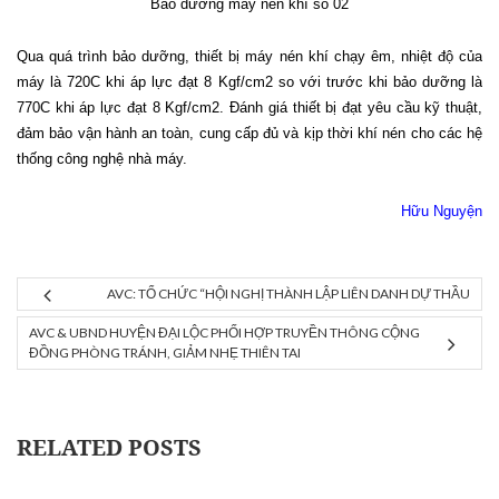
Bảo dưỡng máy nén khí số 02
Qua quá trình bảo dưỡng, thiết bị máy nén khí chạy êm, nhiệt độ của
máy là 720C khi áp lực đạt 8 Kgf/cm2 so với trước khi bảo dưỡng là
770C khi áp lực đạt 8 Kgf/cm2. Đánh giá thiết bị đạt yêu cầu kỹ thuật,
đảm bảo vận hành an toàn, cung cấp đủ và kịp thời khí nén cho các hệ
thống công nghệ nhà máy.
Hữu Nguyện
AVC: TỔ CHỨC “HỘI NGHỊ THÀNH LẬP LIÊN DANH DỰ THẦU
AVC & UBND HUYỆN ĐẠI LỘC PHỐI HỢP TRUYỀN THÔNG CỘNG
ĐỒNG PHÒNG TRÁNH, GIẢM NHẸ THIÊN TAI
RELATED POSTS