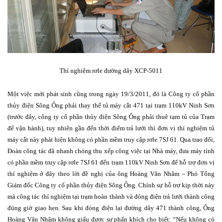
Thí nghiệm rơle đường dây XCP-5011
Một việc mới phát sinh cũng trong ngày 19/3/2011, đó là Công ty cổ phần
thủy điện Sông Ông phải thay thế tủ máy cắt 471 tại trạm 110kV Ninh Sơn
(trước đây, công ty cổ phần thủy điện Sông Ông phải thuê tạm tủ của Trạm
để vận hành), tuy nhiên gần đến thời điểm trả lưới thì đơn vị thí nghiệm tủ
máy cắt này phát hiện không có phần mềm truy cập rơle 7SJ 61. Qua trao đổi,
Đoàn công tác đã nhanh chóng thu xếp công việc tại Nhà máy, đưa máy tính
có phần mềm truy cập rơle 7SJ 61 đến trạm 110kV Ninh Sơn để hỗ trợ đơn vị
thí nghiệm ở đây theo lời đề nghị của ông Hoàng Văn Nhâm – Phó Tổng
Giám đốc Công ty cổ phần thủy điện Sông Ông. Chính sự hỗ trợ kịp thời này
mà công tác thí nghiệm tại trạm hoàn thành và đóng điện trả lưới thành công
đúng giờ giao hẹn. Sau khi đóng điện lại đường dây 471 thành công, Ông
Hoàng Văn Nhâm không giấu được sự phấn khích cho biết: “Nếu không có