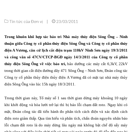
Tin tức của Đơn vị
|
23/03/2011
Trong khuôn khổ hợp tác bảo trì Nhà máy thủy điện Sông Ông – Ninh
thuận giữa Công ty cổ phần thủy điện Sông Ông và Công ty cổ phần thủy
điện A Vương, căn cứ lịch cắt điện trạm 110kV Ninh Sơn ngày 19/3/2011
và công văn số 47CV/CTCP-BGĐ ngày 14/3/2011 của Công ty cổ phần
thủy điện Sông Ông về việc bảo trì,
bảo dưỡng các máy cắt 6,3kV, 22kV
trong thời gian cắt điện đường dây 471 Sông Ông – Ninh Sơn, Đoàn công tác
Công ty cổ phần thủy điện thủy điện A Vương đã có mặt tại nhà máy thủy
điện Sông Ông vào lúc 15h ngày 18/3/2011.
Trong thời gian này, Tổ máy số 1 sau thời gian dừng máy khoảng 10 ngày
khi khởi động và hòa lưới trở lại thì bị báo lỗi chạm đất roto. Ngay khi có
mặt, Đoàn công tác đã tiến hành đo phân tích cách điện và xác định cách
điện roto giảm thấp. Qua tìm hiểu và phân tích, chẩn đoán nguyên nhân báo
lỗi chạm đất roto là do máy dừng lâu ngày mà không bật chế độ sấy máy
phát cộng với điều kiện thời tiết có mưa vài ngày trước đó đã dẫn đến roto bị