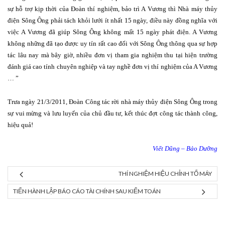
sự hỗ trợ kịp thời của Đoàn thí nghiệm, bảo trì A Vương thì Nhà máy thủy
điện Sông Ông phải tách khỏi lưới ít nhất 15 ngày, điều này đồng nghĩa với
việc A Vương đã giúp Sông Ông không mất 15 ngày phát điện. A Vương
không những đã tạo được uy tín rất cao đối với Sông Ông thông qua sự hợp
tác lâu nay mà bây giờ, nhiều đơn vị tham gia nghiệm thu tại hiện trường
đánh giá cao tính chuyên nghiệp và tay nghề đơn vị thí nghiệm của A Vương
… ”
Trưa ngày 21/3/2011, Đoàn Công tác rời nhà máy thủy điện Sông Ông trong
sự vui mừng và lưu luyến của chủ đầu tư, kết thúc đợt công tác thành công,
hiệu quả!
Viết Dũng – Bảo Dưỡng
THÍ NGHIỆM HIỆU CHỈNH TỔ MÁY
TIẾN HÀNH LẬP BÁO CÁO TÀI CHÍNH SAU KIỂM TOÁN