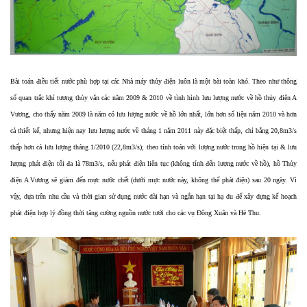
Bài toán điều tiết nước phù hợp tại các Nhà máy thủy điện luôn là một bài toàn khó. Theo như thông
số quan trắc khí tượng thủy văn các năm 2009 & 2010 về tình hình lưu lượng nước về hồ thủy điện A
Vương, cho thấy năm 2009 là năm có lưu lượng nước về hồ lớn nhất, lớn hơn số liệu năm 2010 và hơn
cả thiết kế, nhưng hiện nay lưu lượng nước về tháng 1 năm 2011 này đặc biệt thấp, chỉ bằng 20,8m3/s
thấp hơn cả lưu lượng tháng 1/2010 (22,8m3/s); theo tính toán với lượng nước trong hồ hiện tại & lưu
lượng phát điện tối đa là 78m3/s, nếu phát điện liên tục (không tính đến lượng nước về hồ), hồ Thủy
điện A Vương sẽ giảm đến mực nước chết (dưới mực nước này, không thể phát điện) sau 20 ngày. Vì
vậy, dựa trên nhu cầu và thời gian sử dụng nước dài hạn và ngắn hạn tại hạ du để xây dựng kế hoạch
phát điện hợp lý đồng thời tăng cường nguồn nước tưới cho các vụ Đông Xuân và Hè Thu.