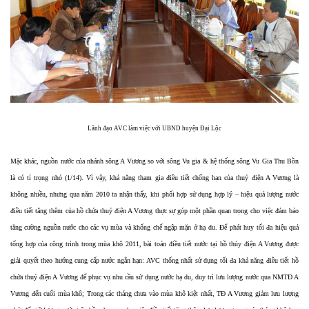
Lãnh đạo AVC làm việc với UBND huyện Đại Lộc
Mặc khác, nguồn nước của nhánh sông A Vương so với sông Vu gia & hệ thống sông Vu Gia Thu Bồn
là có tỉ trọng nhỏ (1/14). Vì vậy, khả năng tham gia điều tiết chống hạn của thuỷ điện A Vương là
không nhiều, nhưng qua năm 2010 ta nhận thấy, khi phối hợp sử dụng hợp lý – hiệu quả lượng nước
điều tiết tăng thêm của hồ chứa thuỷ điện A Vương thực sự góp một phần quan trọng cho việc đảm bảo
tăng cường nguồn nước cho các vụ mùa và khống chế ngập mặn ở hạ du. Để phát huy tối đa hiệu quả
tổng hợp của công trình trong mùa khô 2011, bài toán điều tiết nước tại hồ thủy điện A Vương được
giải quyết theo hướng cung cấp nước ngắn hạn: AVC thống nhất sử dụng tối đa khả năng điều tiết hồ
chứa thuỷ điện A Vương để phục vụ nhu cầu sử dụng nước hạ du, duy trì lưu lượng nước qua NMTĐ A
Vương đến cuối mùa khô; Trong các tháng chưa vào mùa khô kiệt nhất, TĐ A Vương giảm lưu lượng