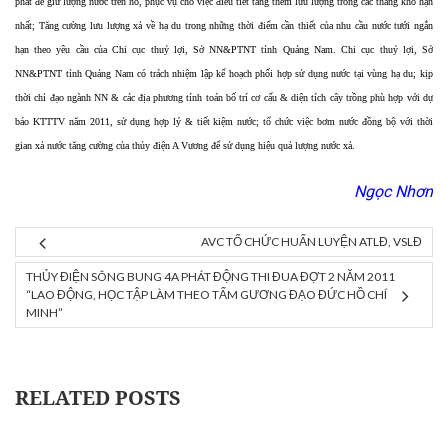
phát để giữ lượng nước trên hồ, phục vụ cho việc điều tiết tăng thêm lưu lượng trong các tháng khô hạn
nhất; Tăng cường lưu lượng xả về hạ du trong những thời điểm cần thiết của nhu cầu nước tưới ngắn
hạn theo yêu cầu của Chi cục thuỷ lợi, Sở NN&PTNT tỉnh Quảng Nam. Chi cục thuỷ lợi, Sở
NN&PTNT tỉnh Quảng Nam có trách nhiệm lập kế hoạch phối hợp sử dụng nước tại vùng hạ du; kịp
thời chỉ đạo ngành NN & các địa phương tính toán bố trí cơ cấu & diện tích cây trồng phù hợp với dự
báo KTTTV năm 2011, sử dụng hợp lý & tiết kiệm nước; tổ chức việc bơm nước đồng bộ với thời
gian xả nước tăng cường của thủy điện A Vương để sử dụng hiệu quả lượng nước xả.
Ngọc Nhơn
AVC TỔ CHỨC HUẤN LUYỆN ATLĐ, VSLĐ
THỦY ĐIỆN SÔNG BUNG 4A PHÁT ĐỘNG THI ĐUA ĐỢT 2 NĂM 2011
“LAO ĐỘNG, HỌC TẬP LÀM THEO TẤM GƯƠNG ĐẠO ĐỨC HỒ CHÍ
MINH”
RELATED POSTS