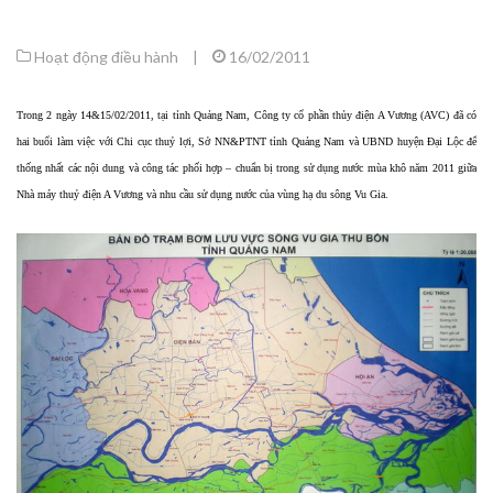
Hoạt động điều hành
|
16/02/2011
Trong 2 ngày 14&15/02/2011, tại tỉnh Quảng Nam, Công ty cổ phần thủy điện A Vương (AVC) đã có
hai buổi làm việc với Chi cục thuỷ lợi, Sở NN&PTNT tỉnh Quảng Nam và UBND huyện Đại Lộc để
thống nhất các nội dung và công tác phối hợp – chuẩn bị trong sử dụng nước mùa khô năm 2011 giữa
Nhà máy thuỷ điện A Vương và nhu cầu sử dụng nước của vùng hạ du sông Vu Gia.