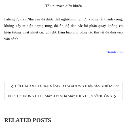
Tối ưu mạch điều khiển
Palăng 7,5 tấn Nhà van đã được thử nghiệm tổng hợp không tải thành công,
không xảy ra hiện tượng rung, độ ồn, độ đảo các bộ phận quay, không có
hiện tượng phát nhiệt các gối đỡ. Đảm bảo cho công tác thử tải để đưa vào
vận hành.
Thanh Tân
HỘI THAO & LỬA TRẠI NĂM 2011 “A VƯƠNG THẮP SÁNG NIỀM TIN”
TIẾP TỤC TRUNG TU TỔ MÁY SỐ 2 NHÀ MÁY THỦY ĐIỆN SÔNG ÔNG
RELATED POSTS