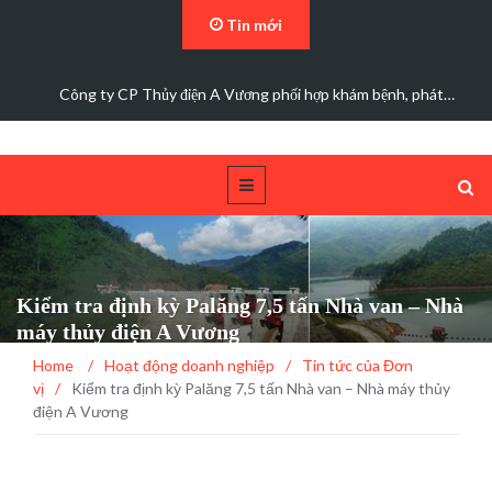
Tin mới
Đảng bộ Công ty Cổ phần Thủy điện A Vương sơ kết…
Kiểm tra định kỳ Palăng 7,5 tấn Nhà van – Nhà
máy thủy điện A Vương
Home
/
Hoạt động doanh nghiệp
/
Tin tức của Đơn
vị
/
Kiểm tra định kỳ Palăng 7,5 tấn Nhà van – Nhà máy thủy
điện A Vương