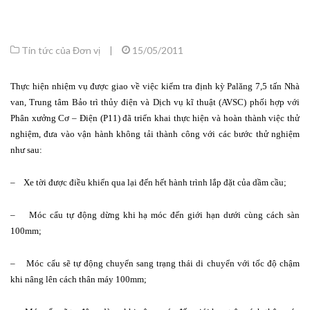
Tin tức của Đơn vị
|
15/05/2011
Thực hiện nhiệm vụ được giao về việc kiểm tra định kỳ Palăng 7,5 tấn Nhà
van, Trung tâm Bảo trì thủy điện và Dịch vụ kĩ thuật (AVSC) phối hợp với
Phân xưởng Cơ – Điện (P11) đã triển khai thực hiện và hoàn thành việc thử
nghiệm, đưa vào vận hành không tải thành công với các bước thử nghiệm
như sau:
– Xe tời được điều khiển qua lại đến hết hành trình lắp đặt của dầm cầu;
– Móc cẩu tự động dừng khi hạ móc đến giới hạn dưới cùng cách sàn
100mm;
– Móc cẩu sẽ tự động chuyển sang trạng thái di chuyển với tốc độ chậm
khi nâng lên cách thân máy 100mm;