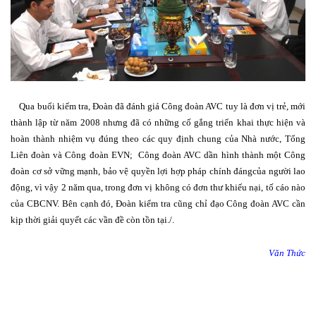
Qua buổi kiểm tra, Đoàn đã đánh giá Công đoàn AVC tuy là đơn vị trẻ, mới
thành lập từ năm 2008 nhưng đã có những cố gắng triển khai thực hiện và
hoàn thành nhiệm vụ đúng theo các quy định chung của Nhà nước, Tổng
Liên đoàn và Công đoàn EVN; Công đoàn AVC dần hình thành một Công
đoàn cơ sở vững mạnh, bảo vệ quyền lợi hợp pháp chính đángcủa người lao
động, vì vậy 2 năm qua, trong đơn vị không có đơn thư khiếu nại, tố cáo nào
của CBCNV. Bên cạnh đó, Đoàn kiểm tra cũng chỉ đạo Công đoàn AVC cần
kịp thời giải quyết các vần đề còn tồn tại./.
Văn Thức