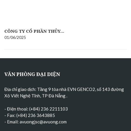
CÔNG TY CỔ PHẦN THỦY…
01/06/2025
VĂN PHÒNG ĐẠI DIỆN
Địa chỉ giao dịch: Tầng 9 tòa nhà EVN GENCO2, số 143 đường
Xô Viết Nghệ Tĩnh, TP Đà Nẵng
.
- Điện thoại: (+84) 236 2211103
- Fax: (+84) 236 3643885
- Email:
avuongjsc@avuong.com