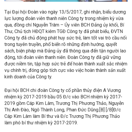
Tại Đại hội Đoàn vào ngày 13/5/2017, ghi nhận, biểu dương
lực lượng đoàn viên thanh niên Công ty trong nhiệm kỳ vừa
qua, đồng chí Nguyễn Trâm – Ủy viên BCH Đảng ủy khối, Bí
Thư, Chủ tịch HĐQT kiêm TGĐ Công ty đã phát biểu, ĐVTN
Công ty đã chủ động phát huy sức trẻ, làm tốt vai trò cầu nối
trong tuyên truyền, phổ biến rõ những định hướng, quyết
sách, biện pháp mà Đảng ủy đã thông qua đến tận người lao
động, tới đoàn viên thanh niên. Đoàn Công ty đã giữ vững
được niềm tin, tập hợp sức trẻ để hoàn thành xuất sắc nhiệm
vụ chính trị, đóng góp tích cực vào việc hoàn thành sản xuất
kinh doanh của Công ty.
Đại hội BCH chi đoàn Công ty cổ phần thủy điện A Vương
nhiệm kỳ 2017-2019 bầu 05 Đ/c vào BCH nhiệm kỳ 2017-
2019 gồm Cáp Kim Lâm, Trương Thị Phương Thảo, Nguyễn
Thị Anh Đào, Ngô Thành Long, Phan Đức Dũng.[B] [/B]Đ/c
Cáp Kim Lâm làm Bí thư và Đ/c Trương Thị Phương Thảo
làm phó bí thư nhiệm kỳ 2017-2019.