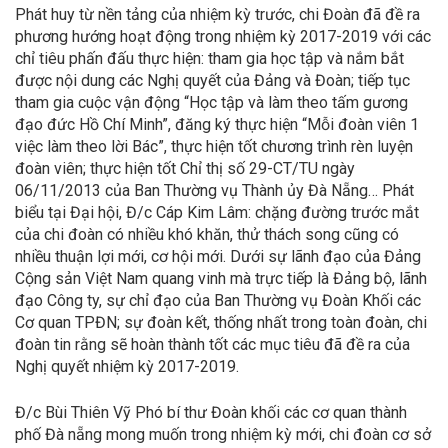
Phát huy từ nền tảng của nhiệm kỳ trước, chi Đoàn đã đề ra
phương hướng hoạt động trong nhiệm kỳ 2017-2019 với các
chỉ tiêu phấn đấu thực hiện: tham gia học tập và nắm bắt
được nội dung các Nghị quyết của Đảng và Đoàn; tiếp tục
tham gia cuộc vận động “Học tập và làm theo tấm gương
đạo đức Hồ Chí Minh”, đăng ký thực hiện “Mỗi đoàn viên 1
việc làm theo lời Bác”, thực hiện tốt chương trình rèn luyện
đoàn viên; thực hiện tốt Chỉ thị số 29-CT/TU ngày
06/11/2013 của Ban Thường vụ Thành ủy Đà Nẵng… Phát
biểu tại Đại hội, Đ/c Cáp Kim Lâm: chặng đường trước mắt
của chi đoàn có nhiều khó khăn, thử thách song cũng có
nhiều thuận lợi mới, cơ hội mới. Dưới sự lãnh đạo của Đảng
Cộng sản Việt Nam quang vinh mà trực tiếp là Đảng bộ, lãnh
đạo Công ty, sự chỉ đạo của Ban Thường vụ Đoàn Khối các
Cơ quan TPĐN; sự đoàn kết, thống nhất trong toàn đoàn, chi
đoàn tin rằng sẽ hoàn thành tốt các mục tiêu đã đề ra của
Nghị quyết nhiệm kỳ 2017-2019.
Đ/c Bùi Thiên Vỹ Phó bí thư Đoàn khối các cơ quan thành
phố Đà nẵng mong muốn trong nhiệm kỳ mới, chi đoàn cơ sở