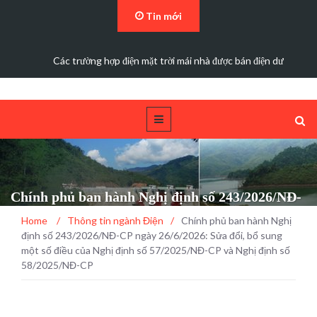
Tin mới
Các trường hợp điện mặt trời mái nhà được bán điện dư
Chính phủ ban hành Nghị định số 243/2026/NĐ-
CP ngày 26/6/2026: Sửa đổi, bổ sung một số điều
Home
/
Thông tin ngành Điện
/
Chính phủ ban hành Nghị
của Nghị định số 57/2025/NĐ-CP và Nghị định số
định số 243/2026/NĐ-CP ngày 26/6/2026: Sửa đổi, bổ sung
58/2025/NĐ-CP
một số điều của Nghị định số 57/2025/NĐ-CP và Nghị định số
58/2025/NĐ-CP