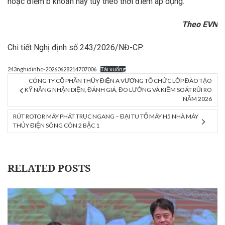
hoặc điểm b khoản này tùy theo thời điểm áp dụng.
Theo EVN
Chi tiết Nghị định số 243/2026/NĐ-CP:
243nghidinhc-20260628214707006
Tải xuống
CÔNG TY CỔ PHẦN THỦY ĐIỆN A VƯƠNG TỔ CHỨC LỚP ĐÀO TẠO
KỸ NĂNG NHẬN DIỆN, ĐÁNH GIÁ, ĐO LƯỜNG VÀ KIỂM SOÁT RỦI RO
NĂM 2026
RÚT ROTOR MÁY PHÁT TRỤC NGANG – ĐẠI TU TỔ MÁY H5 NHÀ MÁY
THỦY ĐIỆN SÔNG CÔN 2 BẬC 1
RELATED POSTS