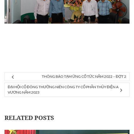
THÔNG BÁO TẠM ỨNG CỔ TỨC NĂM 2022 – ĐỢT 2
ĐẠI HỘI CỔ ĐÔNG THƯỜNG NIÊN CÔNG TY CỔ PHẦN THỦY ĐIỆN A
VƯƠNG NĂM 2023
RELATED POSTS