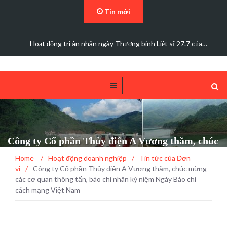
Tin mới
Hoạt động tri ân nhân ngày Thương binh Liệt sĩ 27.7 của…
Công ty Cổ phần Thủy điện A Vương thăm, chúc
mừng các cơ quan thông tấn, báo chí nhân kỷ
Home
/
Hoạt động doanh nghiệp
/
Tin tức của Đơn
niệm Ngày Báo chí cách mạng Việt Nam
vị
/
Công ty Cổ phần Thủy điện A Vương thăm, chúc mừng
các cơ quan thông tấn, báo chí nhân kỷ niệm Ngày Báo chí
cách mạng Việt Nam