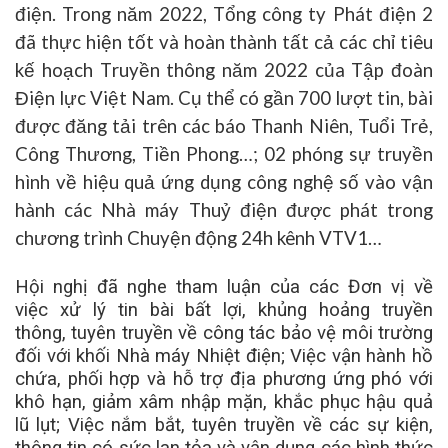
điện.
Trong năm 2022, Tổng công ty Phát điện 2
đã thực hiện tốt và hoàn thành tất cả các chỉ tiêu
kế hoạch
T
ruyền thông năm 2022 của Tập đoàn
Điện lực Việt Nam
. Cụ thể có gần 700 lượt tin, bài
được đăng tải trên các báo Thanh Niên, Tuổi Trẻ,
Công Thương, Tiền Phong…; 02 phóng sự truyền
hình về hiệu quả ứng dụng công nghệ số vào vận
hành các Nhà máy Thuỷ điện được phát trong
chương trình Chuyện động 24h kênh VTV1…
Hội nghị đã nghe tham luận
của các Đơn vị về
việc xử lý tin bài bất lợi, khủng hoảng truyền
thông
,
tuyên truyền về công tác bảo vệ môi trường
đối với khối Nhà máy Nhiệt điện
; Việc v
ận hành hồ
chứa
,
phối hợp và hỗ trợ địa phương ứng phó với
khô hạn, giảm xâm nhập mặn, khắc phục hậu quả
lũ lụt
; V
iệc nắm bắt, tuyên truyền về các sự kiện,
thông tin có sức lan tỏa và vận dụng các hình thức