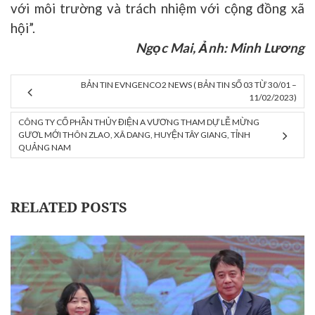
với môi trường và trách nhiệm với cộng đồng xã
hội
”.
Ngọc Mai, Ảnh: Minh Lương
BẢN TIN EVNGENCO2 NEWS ( BẢN TIN SỐ 03 TỪ 30/01 –
11/02/2023)
CÔNG TY CỔ PHẦN THỦY ĐIỆN A VƯƠNG THAM DỰ LỄ MỪNG
GƯƠL MỚI THÔN ZLAO, XÃ DANG, HUYỆN TÂY GIANG, TỈNH
QUẢNG NAM
RELATED POSTS