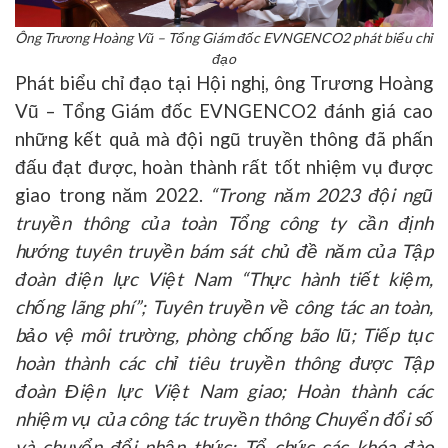
Ông Trương Hoàng Vũ – Tổng Giám đốc EVNGENCO2 phát biểu chỉ
đạo
Phát biểu chỉ đạo tại Hội nghị, ông Trương Hoàng
Vũ – Tổng Giám đốc EVNGENCO2
đánh giá cao
những kết quả mà đội ngũ truyền thông đã phấn
đấu đạt được, hoàn thành rất tốt nhiệm vụ được
giao trong năm 2022
.
“Trong năm 2023
đội ngũ
truyền thông của toàn Tổng công ty cần định
hướng tuyên truyền bám sát chủ đề năm của Tập
đoàn điện lực Việt Nam “Thực hành tiết kiệm,
chống lãng phí”
; Tuyên truyền về công tác an toàn,
bảo vệ môi trường, phòng chống bão lũ;
Tiếp tục
hoàn thành các chỉ tiêu
t
ruyền thông được Tập
đoàn Điện lực Việt Nam giao; Hoàn thành các
nhiệm vụ của công tác truyền thông Chuyển đổi số
và chuyển đổi nhận thức;
T
ổ chức các khóa đào