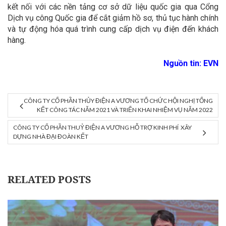
kết nối với các nền tảng cơ sở dữ liệu quốc gia qua Cổng
Dịch vụ công Quốc gia để cắt giảm hồ sơ, thủ tục hành chính
và tự động hóa quá trình cung cấp dịch vụ điện đến khách
hàng.
Nguồn tin: EVN
CÔNG TY CỔ PHẦN THỦY ĐIỆN A VƯƠNG TỔ CHỨC HỘI NGHỊ TỔNG
KẾT CÔNG TÁC NĂM 2021 VÀ TRIỂN KHAI NHIỆM VỤ NĂM 2022
CÔNG TY CỔ PHẦN THUỶ ĐIỆN A VƯƠNG HỖ TRỢ KINH PHÍ XÂY
DỰNG NHÀ ĐẠI ĐOÀN KẾT
RELATED POSTS