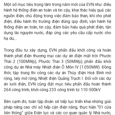
Một số mục tiêu trọng tâm trong năm mới của EVN như: điều
hành hệ thống điện an toàn và tin cậy, khai thác hiệu quả các
nguồn điện; chủ động trong việc đảm bảo than, khí cho phát
điện; điều hành thị trường điện đúng quy định; vận hành hệ
thống điện an toàn, tin cậy, đảm bảo hiệu quả phát điện, tận
dụng tài nguyên nước, đáp ứng các yêu cầu cấp nước cho
hạ du,…
Trong đầu tư xây dựng, EVN phấn đấu khởi công và hoàn
thành phát điện thương mại các dự án điện mặt trời Phước
Thái 2 (100MWp), Phước Thái 3 (50MWp); phấn đấu khởi
công dự án Nhà máy Nhiệt điện Ô Môn IV (1.050MW). Đồng
thời, tập trung thi công các dự án Thủy điện Hoà Bình mở
rộng, Ialy mở rộng, Nhiệt điện Quảng Trạch I. Đối với các dự
án lưới điện, EVN cũng đặt mục tiêu phấn đấu hoàn thành
264 công trình, khởi công 233 công trình từ 110-500kV.
Bên cạnh đó, toàn tập đoàn sẽ tiếp tục triển khai những giải
pháp nâng cao chỉ số tiếp cận điện năng, thực hiện “01 cửa
liên thông” giữa Điện lực và các cơ quan quản lý Nhà nước;