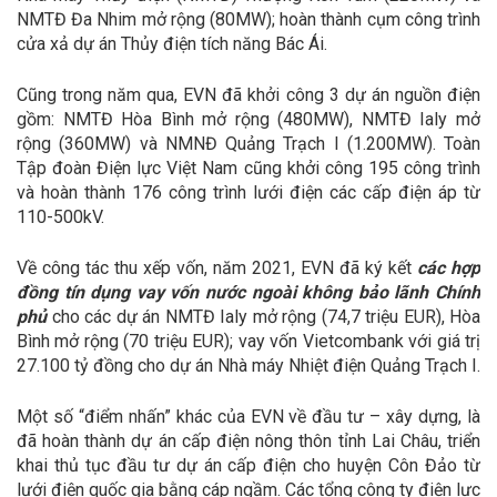
NMTĐ Đa Nhim mở rộng (80MW); hoàn thành cụm công trình
cửa xả dự án Thủy điện tích năng Bác Ái.
Cũng trong năm qua, EVN đã khởi công 3 dự án nguồn điện
gồm: NMTĐ Hòa Bình mở rộng (480MW), NMTĐ Ialy mở
rộng (360MW) và NMNĐ Quảng Trạch I (1.200MW). Toàn
Tập đoàn Điện lực Việt Nam cũng khởi công 195 công trình
và hoàn thành 176 công trình lưới điện các cấp điện áp từ
110-500kV.
Về công tác thu xếp vốn, năm 2021, EVN đã ký kết
các hợp
đồng tín dụng vay vốn nước ngoài không bảo lãnh Chính
phủ
cho các dự án NMTĐ Ialy mở rộng (74,7 triệu EUR), Hòa
Bình mở rộng (70 triệu EUR); vay vốn Vietcombank với giá trị
27.100 tỷ đồng cho dự án Nhà máy Nhiệt điện Quảng Trạch I.
Một số “điểm nhấn” khác của EVN về đầu tư – xây dựng, là
đã hoàn thành dự án cấp điện nông thôn tỉnh Lai Châu, triển
khai thủ tục đầu tư dự án cấp điện cho huyện Côn Đảo từ
lưới điện quốc gia bằng cáp ngầm. Các tổng công ty điện lực