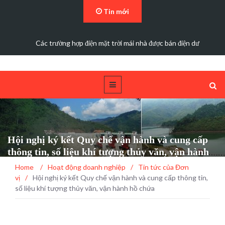
Tin mới
Các trường hợp điện mặt trời mái nhà được bán điện dư
Hội nghị ký kết Quy chế vận hành và cung cấp
thông tin, số liệu khí tượng thủy văn, vận hành
hồ chứa
Home
/
Hoạt động doanh nghiệp
/
Tin tức của Đơn
vị
/
Hội nghị ký kết Quy chế vận hành và cung cấp thông tin,
số liệu khí tượng thủy văn, vận hành hồ chứa