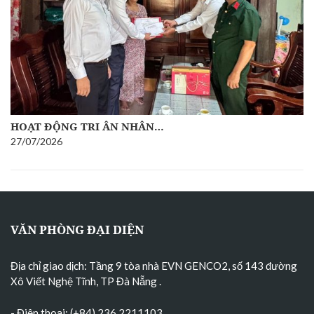
HOẠT ĐỘNG TRI ÂN NHÂN…
27/07/2026
VĂN PHÒNG ĐẠI DIỆN
Địa chỉ giao dịch: Tầng 9 tòa nhà EVN GENCO2, số 143 đường
Xô Viết Nghệ Tĩnh, TP Đà Nẵng
.
- Điện thoại: (+84) 236 2211103