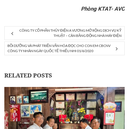
Phòng KTAT- AVC
CÔNG TY CỔ PHẦN THỦY ĐIỆN A VƯƠNG MỞ RỘNG DỊCH VỤ KỸ
THUẬT – CÂN BẰNG ĐỘNG NHÀ MÁY ĐIỆN
BỒI DƯỠNG VÀ PHÁT TRIỂN VĂN HÓA ĐỌC CHO CON EM CBCNV
CÔNG TY NHÂN NGÀY QUỐC TẾ THIẾU NHI 01/6/2020
RELATED POSTS