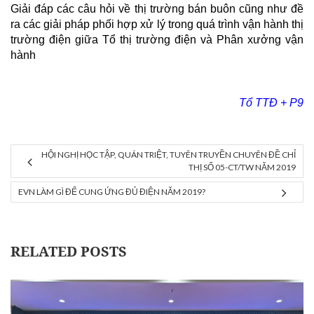
Giải đáp các câu hỏi về thị trường bán buôn cũng như đề
ra các giải pháp phối hợp xử lý trong quá trình vận hành thị
trường điện giữa Tổ thị trường điện và Phân xưởng vận
hành
Tổ TTĐ + P9
HỘI NGHỊ HỌC TẬP, QUÁN TRIỆT, TUYÊN TRUYỀN CHUYÊN ĐỀ CHỈ
THỊ SỐ 05-CT/TW NĂM 2019
EVN LÀM GÌ ĐỂ CUNG ỨNG ĐỦ ĐIỆN NĂM 2019?
RELATED POSTS