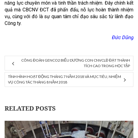
năng lực chuyên môn và tinh thần trách nhiệm. Đây chính kết
quả mà CBCNV ĐCT đã phấn đấu, nỗ lực hoàn thành nhiệm
vụ, cùng với đó là sự quan tâm chỉ đạo sâu sắc từ lãnh đạo
Công ty.
Đức Dũng
CÔNG ĐOÀN GENCO2 BIỂU DƯƠNG CON CNVCLĐ ĐẠT THÀNH
TÍCH CAO TRONG HỌC TẬP
TÌNH HÌNH HOẠT ĐỘNG THÁNG 7 NĂM 2018 VÀ MỤC TIÊU, NHIỆM
VỤ CÔNG TÁC THÁNG 8 NĂM 2018
RELATED POSTS