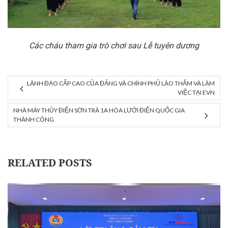
Các cháu tham gia trò chơi sau Lễ tuyên dương
LÃNH ĐẠO CẤP CAO CỦA ĐẢNG VÀ CHÍNH PHỦ LÀO THĂM VÀ LÀM
VIỆC TẠI EVN
NHÀ MÁY THỦY ĐIỆN SƠN TRÀ 1A HÒA LƯỚI ĐIỆN QUỐC GIA
THÀNH CÔNG
RELATED POSTS