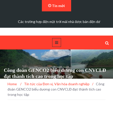
Tin mới
Các trường hợp điện mặt trời mái nhà được bán điện dư
Công đoàn GENCO2 biểu dương con CNVCLĐ
đạt thành tích cao trong học tập
Home
/
Tin tức của Đơn vị
,
Văn hóa doanh nghiệp
/
Công
đoàn GENCO2 biểu dương con CNVCLĐ đạt thành tích cao
trong học tập