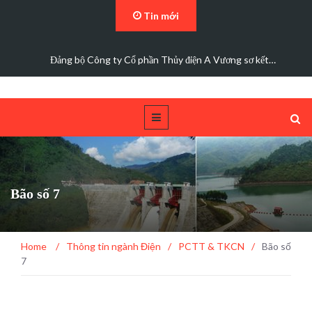
Tin mới
Đảng bộ Công ty Cổ phần Thủy điện A Vương sơ kết…
Bão số 7
Home
/
Thông tin ngành Điện
/
PCTT & TKCN
/
Bão số
7