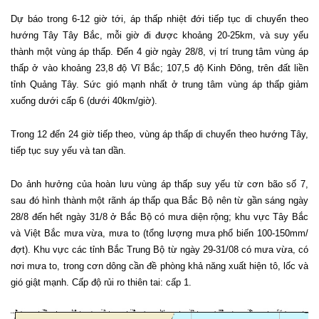
Dự báo trong 6-12 giờ tới, áp thấp nhiệt đới tiếp tục di chuyển theo
hướng Tây Tây Bắc, mỗi giờ đi được khoảng 20-25km, và suy yếu
thành một vùng áp thấp. Đến 4 giờ ngày 28/8, vị trí trung tâm vùng áp
thấp ở vào khoảng 23,8 độ Vĩ Bắc; 107,5 độ Kinh Đông, trên đất liền
tỉnh Quảng Tây. Sức gió mạnh nhất ở trung tâm vùng áp thấp giảm
xuống dưới cấp 6 (dưới 40km/giờ).
Trong 12 đến 24 giờ tiếp theo, vùng áp thấp di chuyển theo hướng Tây,
tiếp tục suy yếu và tan dần.
Do ảnh hưởng của hoàn lưu vùng áp thấp suy yếu từ cơn bão số 7,
sau đó hình thành một rãnh áp thấp qua Bắc Bộ nên từ gần sáng ngày
28/8 đến hết ngày 31/8 ở Bắc Bộ có mưa diện rộng; khu vực Tây Bắc
và Việt Bắc mưa vừa, mưa to (tổng lượng mưa phổ biến 100-150mm/
đợt). Khu vực các tỉnh Bắc Trung Bộ từ ngày 29-31/08 có mưa vừa, có
nơi mưa to, trong cơn dông cần đề phòng khả năng xuất hiện tô, lốc và
gió giật mạnh. Cấp độ rủi ro thiên tai: cấp 1.