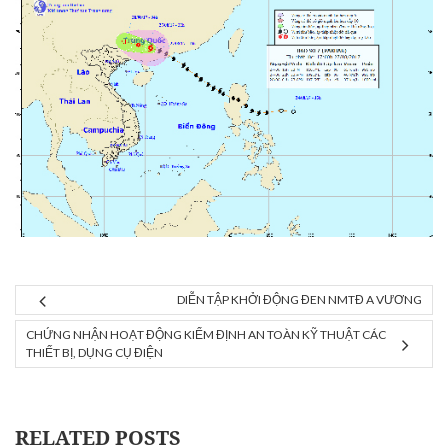
DIỄN TẬP KHỞI ĐỘNG ĐEN NMTĐ A VƯƠNG
CHỨNG NHẬN HOẠT ĐỘNG KIỂM ĐỊNH AN TOÀN KỸ THUẬT CÁC
THIẾT BỊ, DỤNG CỤ ĐIỆN
RELATED POSTS